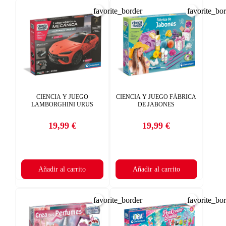
favorite_border
favorite_bo
CIENCIA Y JUEGO
CIENCIA Y JUEGO FÁBRICA
LAMBORGHINI URUS
DE JABONES
19,99 €
19,99 €
Precio
Precio
Añadir al carrito
Añadir al carrito
favorite_border
favorite_bo
×
CREAR LISTA DE DESEOS