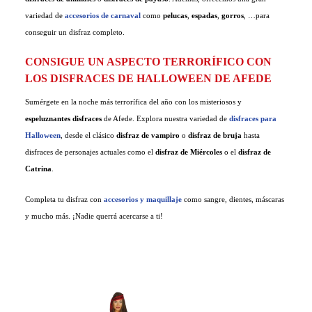
variedad de
accesorios de carnaval
como
pelucas
,
espadas
,
gorros
, …para
((CANCELTEXT))
CANCELAR
add_circle_outline
conseguir un disfraz completo.
Crear nueva lista
CANCELAR
CONSIGUE UN ASPECTO TERRORÍFICO CON
((DELETETEXT))
INICIAR SESIÓN
LOS DISFRACES DE HALLOWEEN DE AFEDE
CREAR LISTA DE DESEOS
Sumérgete en la noche más terrorífica del año con los misteriosos y
espeluznantes disfraces
de Afede. Explora nuestra variedad de
disfraces para
Halloween
, desde el clásico
disfraz de vampiro
o
disfraz de bruja
hasta
disfraces de personajes actuales como el
disfraz de Miércoles
o el
disfraz de
Catrina
.
Completa tu disfraz con
accesorios y maquillaje
como sangre, dientes, máscaras
y mucho más. ¡Nadie querrá acercarse a ti!