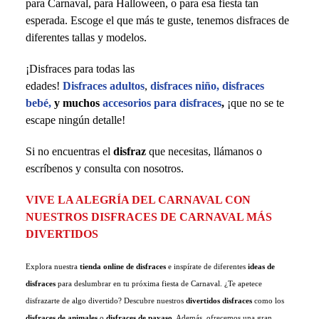
para Carnaval, para Halloween, o para esa fiesta tan
esperada. Escoge el que más te guste, tenemos disfraces de
diferentes tallas y modelos.
¡Disfraces para todas las
edades!
Disfraces adultos
,
disfraces niño
, disfraces
bebé,
y muchos
accesorios para disfraces
,
¡que no se te
escape ningún detalle!
Si no encuentras el
disfraz
que necesitas,
llámanos
o
escríbenos y consulta con nosotros.
VIVE LA ALEGRÍA DEL CARNAVAL CON
NUESTROS DISFRACES DE CARNAVAL MÁS
DIVERTIDOS
×
CREAR LISTA DE DESEOS
×
×
((TITLE))
INICIAR SESIÓN
Explora nuestra
tienda online de disfraces
e inspírate de diferentes
ideas de
disfraces
para deslumbrar en tu próxima fiesta de Carnaval. ¿Te apetece
Nombre de la lista de deseos
((placeholder))
Debe iniciar sesión para guardar productos en su lista de deseos.
disfrazarte de algo divertido? Descubre nuestros
divertidos disfraces
como los
×
AÑADIR A LA LISTA DE DESEOS
disfraces de animales
o
disfraces de payaso
. Además, ofrecemos una gran