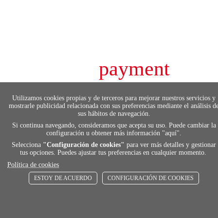
payment
FORMAS DE PAGO
Utilizamos cookies propias y de terceros para mejorar nuestros servicios y
Elige tu foma de pago más cómoda y 100%
mostrarle publicidad relacionada con sus preferencias mediante el análisis d
segura
sus hábitos de navegación.
Si continua navegando, consideramos que acepta su uso. Puede cambiar la
configuración u obtener más información "
aquí
".
Selecciona
"Configuración de cookies"
para ver más detalles y gestionar
local_shippin
tus opciones. Puedes ajustar tus preferencias en cualquier momento.
Política de cookies
ENVÍOS RÁPIDOS
ESTOY DE ACUERDO
CONFIGURACIÓN DE COOKIES
De 24 h a 72 h