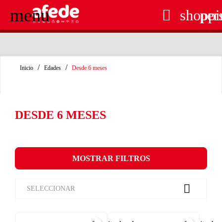
menu

shoppi
per
RECOGIDA EN TIENDA GRATUITA
Inicio
Edades
Desde 6 meses
DESDE 6 MESES
MOSTRAR FILTROS

SELECCIONAR