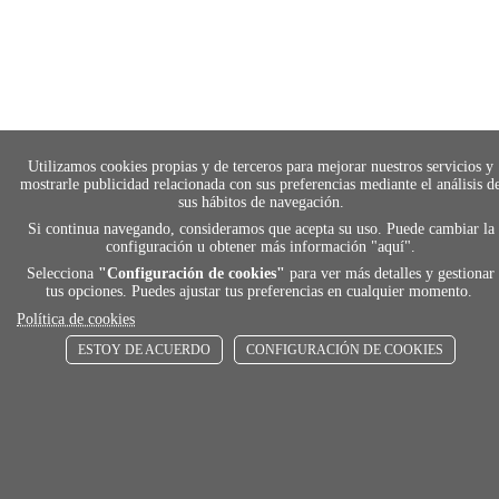
Utilizamos cookies propias y de terceros para mejorar nuestros servicios y
mostrarle publicidad relacionada con sus preferencias mediante el análisis d
sus hábitos de navegación.
Si continua navegando, consideramos que acepta su uso. Puede cambiar la
configuración u obtener más información "
aquí
".
payment
Selecciona
"Configuración de cookies"
para ver más detalles y gestionar
tus opciones. Puedes ajustar tus preferencias en cualquier momento.
Política de cookies
FORMAS DE PAGO
Elige tu foma de pago más cómoda y 100%
ESTOY DE ACUERDO
CONFIGURACIÓN DE COOKIES
segura
local_shippin