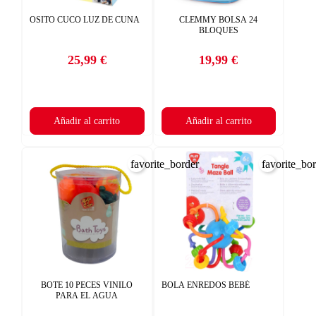
OSITO CUCO LUZ DE CUNA
CLEMMY BOLSA 24
BLOQUES
25,99 €
19,99 €
Precio
Precio
Añadir al carrito
Añadir al carrito
favorite_border
favorite_bo
×
CREAR LISTA DE DESEOS
×
×
((TITLE))
INICIAR SESIÓN
Nombre de la lista de deseos
((placeholder))
Debe iniciar sesión para guardar productos en su lista de deseos.
BOTE 10 PECES VINILO
BOLA ENREDOS BEBÉ
×
AÑADIR A LA LISTA DE DESEOS
PARA EL AGUA