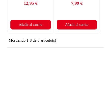
((CANCELTEXT))
12,95 €
7,99 €
CANCELAR
Precio
Precio
add_circle_outline
Crear nueva lista
CANCELAR
((DELETETEXT))
INICIAR SESIÓN
CREAR LISTA DE DESEOS
Añadir al carrito
Añadir al carrito
Mostrando 1-8 de 8 artículo(s)