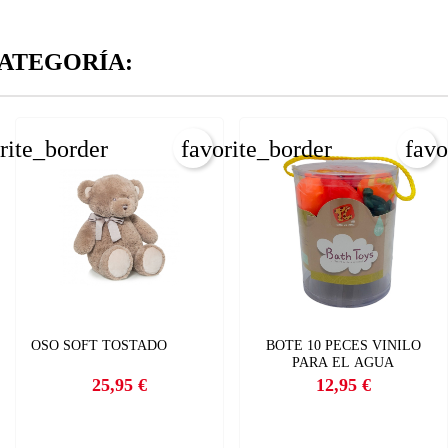
CANCELAR
_circle_outline
Crear nueva lista
CANCELAR
ATEGORÍA:
INICIAR SESIÓN
CREAR LISTA DE DESEOS
rite_border
favorite_border
favo
OSO SOFT TOSTADO
BOTE 10 PECES VINILO
PARA EL AGUA
25,95 €
12,95 €
Precio
Precio