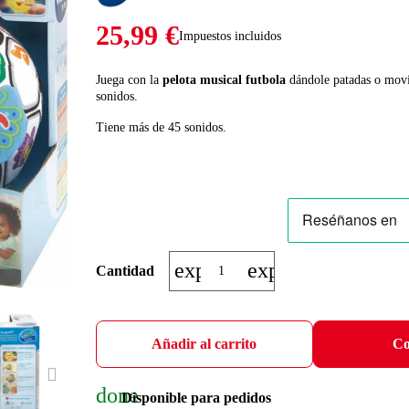
25,99 €
Impuestos incluidos
Juega con la
pelota musical futbola
dándole patadas o movié
sonidos.
Tiene más de 45 sonidos.
expand_more
expand_less
Cantidad
Añadir al carrito
Co
NEXT
done
Disponible para pedidos