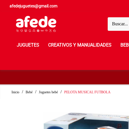
afedejuguetes@gmail.com
JUGUETES
CREATIVOS Y MANUALIDADES
BEB
Inicio
Bebé
Juguetes bebé
PELOTA MUSICAL FUTBOLA