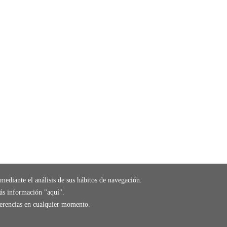
mediante el análisis de sus hábitos de navegación.
ás información "
aquí
".
eferencias en cualquier momento.