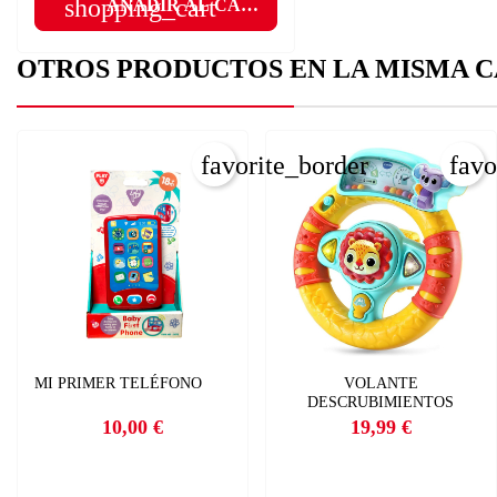
shopping_cart
AÑADIR AL CARRITO
add
OTROS PRODUCTOS EN LA MISMA C
favorite_border
favo
MI PRIMER TELÉFONO
VOLANTE
DESCRUBIMIENTOS
10,00 €
19,99 €
Precio
Precio