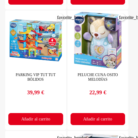
favorite_border
favorite_
PARKING VIP TUT TUT
PELUCHE CUNA OSITO
BÓLIDOS
MELODÍAS
39,99 €
22,99 €
Precio
Precio
Añadir al carrito
Añadir al carrito
favorite_border
favorite_