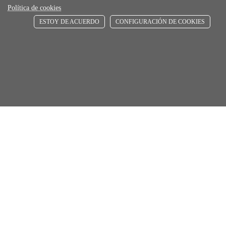
Política de cookies
store
ESTOY DE ACUERDO
CONFIGURACIÓN DE COOKIES
RECOGE GRATIS
En nuestras tiendas
Únete a Familia Afede
Entiendo y acepto la
política de privacidad
Suscribirse