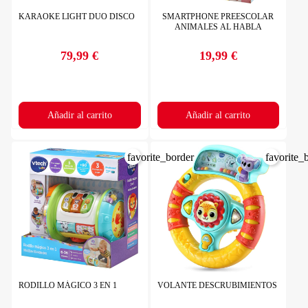
KARAOKE LIGHT DUO DISCO
SMARTPHONE PREESCOLAR
ANIMALES AL HABLA
79,99 €
19,99 €
Precio
Precio
Añadir al carrito
Añadir al carrito
favorite_border
favorite_
RODILLO MÁGICO 3 EN 1
VOLANTE DESCRUBIMIENTOS