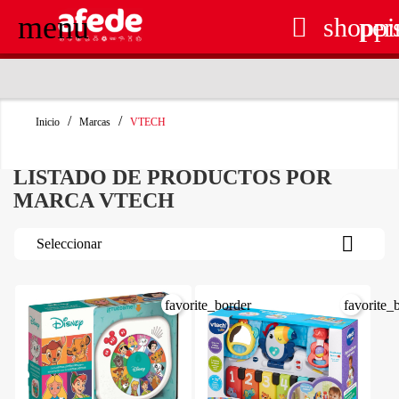
menu

shoppi
per
RECOGIDA EN TIENDA GRATUITA
Inicio
Marcas
VTECH
LISTADO DE PRODUCTOS POR
MARCA VTECH

Seleccionar
favorite_border
favorite_