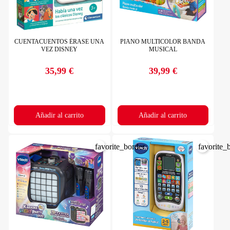
CUENTACUENTOS ÉRASE UNA
PIANO MULTICOLOR BANDA
VEZ DISNEY
MUSICAL
35,99 €
39,99 €
Precio
Precio
Añadir al carrito
Añadir al carrito
favorite_border
favorite_