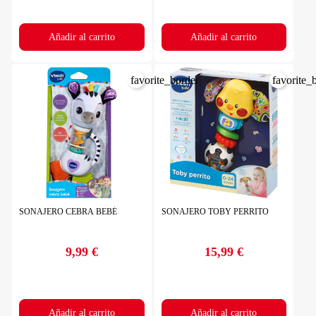
Añadir al carrito
Añadir al carrito
favorite_border
favorite_
SONAJERO CEBRA BEBÉ
SONAJERO TOBY PERRITO
9,99 €
15,99 €
Precio
Precio
Añadir al carrito
Añadir al carrito