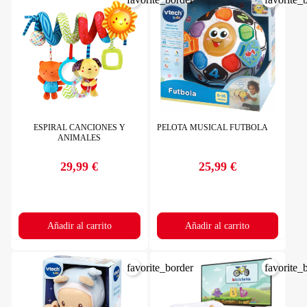
ESPIRAL CANCIONES Y
PELOTA MUSICAL FUTBOLA
ANIMALES
29,99 €
25,99 €
Precio
Precio
Añadir al carrito
Añadir al carrito
favorite_border
favorite_