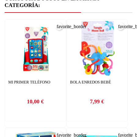
CATEGORÍA:
favorite_border
favorite_
MI PRIMER TELÉFONO
BOLA ENREDOS BEBÉ
10,00 €
7,99 €
Precio
Precio
CREAR LISTA DE DESEOS
favorite_border
favorite_