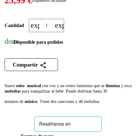
25,99 €
Impuestos incluidos
expand_more
expand_less
Cantidad
done
Disponible para pedidos
Compartir
Suave
osito
musical
con voz y un rostro luminoso que se
ilumina
y toca
melodías
para tranquilizar al bebé. Puede disfrutar hasta 30
minutos de
música
. Tiene dos canciones y 40 melodías.