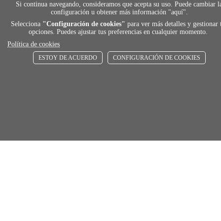
local_shippin
Si continua navegando, consideramos que acepta su uso. Puede cambiar l
configuración u obtener más información "
aquí
".
ENVÍOS RÁPIDOS
Selecciona
"Configuración de cookies"
para ver más detalles y gestionar 
opciones. Puedes ajustar tus preferencias en cualquier momento.
De 24 h a 72 h
Política de cookies
ESTOY DE ACUERDO
CONFIGURACIÓN DE COOKIES
store
RECOGE GRATIS
En nuestras tiendas
Añadir al carrito
Comprar
Únete a Familia Afede