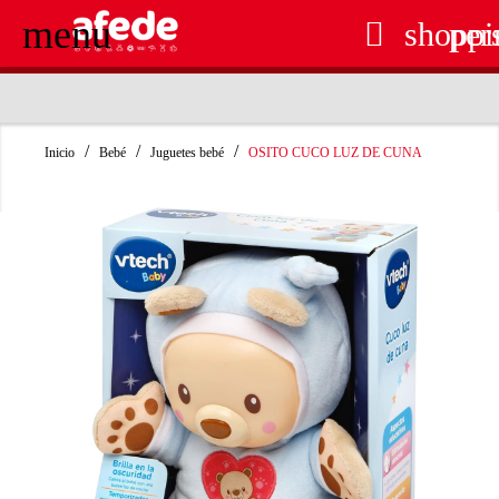
menu

shoppi
per
RECOGIDA EN TIENDA GRATUITA
Inicio
Bebé
Juguetes bebé
OSITO CUCO LUZ DE CUNA