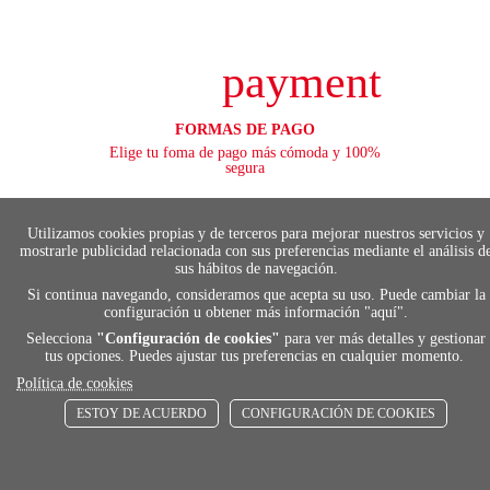
payment
FORMAS DE PAGO
Elige tu foma de pago más cómoda y 100%
segura
Utilizamos cookies propias y de terceros para mejorar nuestros servicios y
mostrarle publicidad relacionada con sus preferencias mediante el análisis d
local_shippin
sus hábitos de navegación.
Si continua navegando, consideramos que acepta su uso. Puede cambiar la
configuración u obtener más información "
aquí
".
ENVÍOS RÁPIDOS
Selecciona
"Configuración de cookies"
para ver más detalles y gestionar
De 24 h a 72 h
tus opciones. Puedes ajustar tus preferencias en cualquier momento.
Política de cookies
ESTOY DE ACUERDO
CONFIGURACIÓN DE COOKIES
store
RECOGE GRATIS