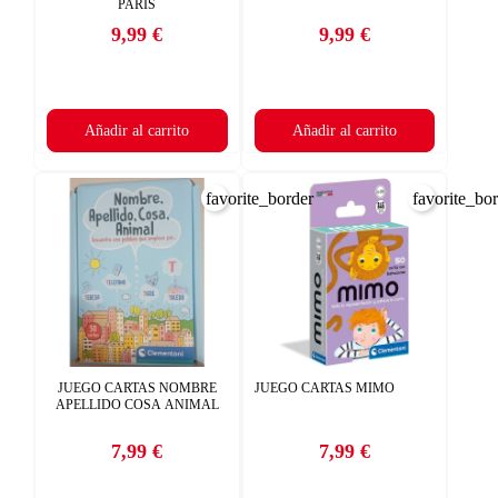
×
AÑADIR A LA LISTA DE DESEOS
PARÍS
9,99 €
9,99 €
Precio
Precio
((CANCELTEXT))
CANCELAR
add_circle_outline
Crear nueva lista
CANCELAR
((DELETETEXT))
INICIAR SESIÓN
Añadir al carrito
Añadir al carrito
CREAR LISTA DE DESEOS
favorite_border
favorite_bo
JUEGO CARTAS NOMBRE
JUEGO CARTAS MIMO
APELLIDO COSA ANIMAL
7,99 €
7,99 €
Precio
Precio