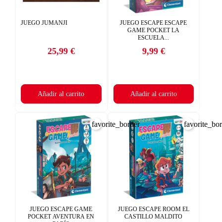
JUEGO JUMANJI
JUEGO ESCAPE ESCAPE
GAME POCKET LA
ESCUELA...
25,99 €
9,99 €
Precio
Precio
Añadir al carrito
Añadir al carrito
favorite_border
favorite_bo
×
CREAR LISTA DE DESEOS
×
×
((TITLE))
INICIAR SESIÓN
Nombre de la lista de deseos
JUEGO ESCAPE GAME
JUEGO ESCAPE ROOM EL
((placeholder))
Debe iniciar sesión para guardar productos en su lista de deseos.
POCKET AVENTURA EN
CASTILLO MALDITO