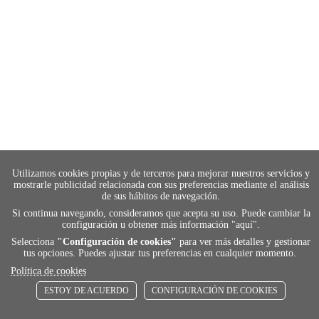
Utilizamos cookies propias y de terceros para mejorar nuestros servicios y
mostrarle publicidad relacionada con sus preferencias mediante el análisis
de sus hábitos de navegación.
Si continua navegando, consideramos que acepta su uso. Puede cambiar la
configuración u obtener más información "
aquí
".
Selecciona
"Configuración de cookies"
para ver más detalles y gestionar
payment
tus opciones. Puedes ajustar tus preferencias en cualquier momento.
Política de cookies
ESTOY DE ACUERDO
FORMAS DE PAGO
CONFIGURACIÓN DE COOKIES
Elige tu foma de pago más cómoda y 100%
segura