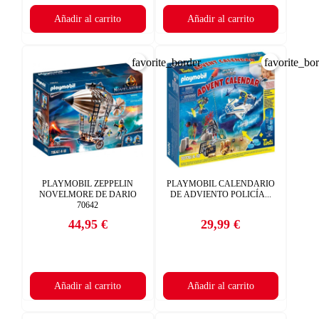
Añadir al carrito
Añadir al carrito
favorite_border
favorite_bo
PLAYMOBIL ZEPPELIN
PLAYMOBIL CALENDARIO
NOVELMORE DE DARIO
DE ADVIENTO POLICÍA...
70642
44,95 €
29,99 €
Precio
Precio
Añadir al carrito
Añadir al carrito