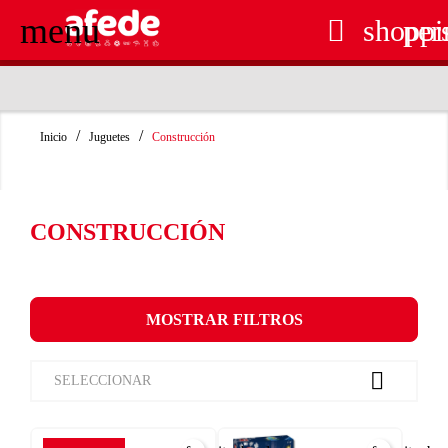
menu

shoppi
per
RECOGIDA EN TIENDA GRATUITA
Inicio
Juguetes
Construcción
CONSTRUCCIÓN
MOSTRAR FILTROS

SELECCIONAR