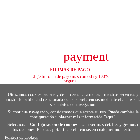
payment
FORMAS DE PAGO
Elige tu foma de pago más cómoda y 100%
segura
Utilizamos cookies propias y de terceros para mejorar nuestros servicios y
mostrarle publicidad relacionada con sus preferencias mediante el análisis d
sus hábitos de navegación.
local_shippin
Si continua navegando, consideramos que acepta su uso. Puede cambiar la
configuración u obtener más información "
aquí
".
ENVÍOS RÁPIDOS
Selecciona
"Configuración de cookies"
para ver más detalles y gestionar
tus opciones. Puedes ajustar tus preferencias en cualquier momento.
De 24 h a 72 h
Política de cookies