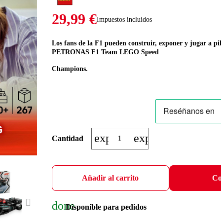
29,99 €
Impuestos incluidos
Los fans de la F1 pueden construir, exponer y jugar a p
PETRONAS F1 Team LEGO Speed
Champions.
expand_more
expand_less
Cantidad
Añadir al carrito
Co
done
NEXT
Disponible para pedidos