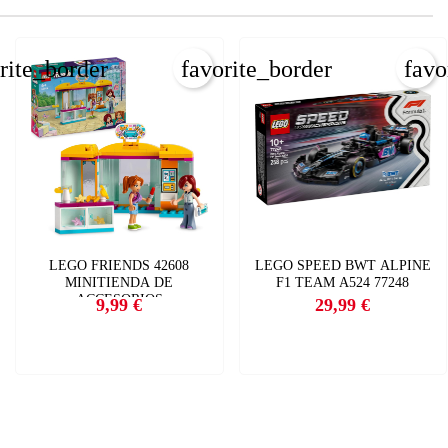
×
rite_border
favorite_border
favo
×
×
LEGO FRIENDS 42608
LEGO SPEED BWT ALPINE
MINITIENDA DE
F1 TEAM A524 77248
ACCESORIOS
9,99 €
29,99 €
Precio
Precio