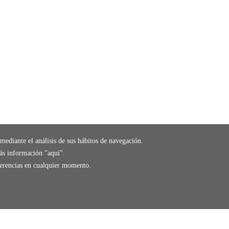
mediante el análisis de sus hábitos de navegación.
ás información "
aquí
".
eferencias en cualquier momento.