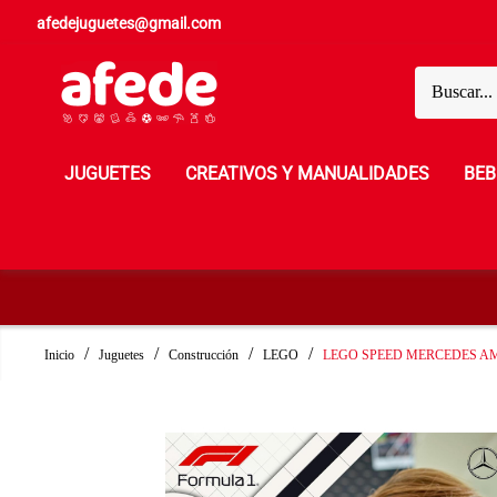
afedejuguetes@gmail.com
JUGUETES
CREATIVOS Y MANUALIDADES
BEB
Inicio
Juguetes
Construcción
LEGO
LEGO SPEED MERCEDES AMG