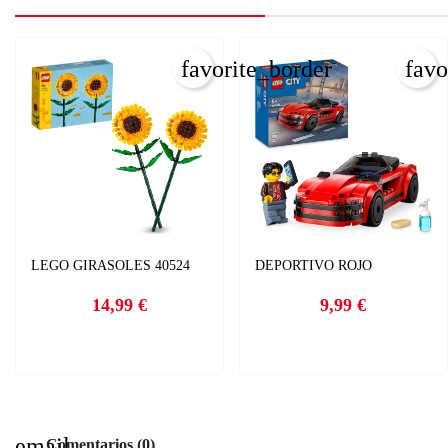
C
favorite_border
favo
I
Nom
Deb
A
add
LEGO GIRASOLES 40524
DEPORTIVO ROJO
14,99 €
9,99 €
Precio
Precio
email
Comentarios (0)