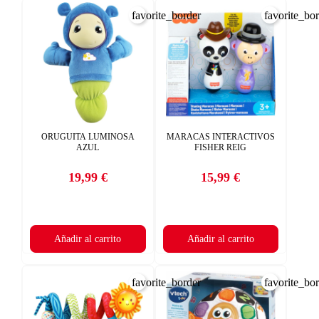
favorite_border
favorite_bo
ORUGUITA LUMINOSA
MARACAS INTERACTIVOS
AZUL
FISHER REIG
19,99 €
15,99 €
Precio
Precio
×
CREAR LISTA DE DESEOS
×
×
((TITLE))
INICIAR SESIÓN
Añadir al carrito
Añadir al carrito
Nombre de la lista de deseos
((placeholder))
Debe iniciar sesión para guardar productos en su lista de deseos.
×
favorite_border
favorite_bo
AÑADIR A LA LISTA DE DESEOS
((CANCELTEXT))
CANCELAR