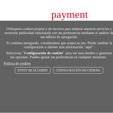
payment
FORMAS DE PAGO
Utilizamos cookies propias y de terceros para mejorar nuestros servicios y
Elige tu foma de pago más cómoda y 100%
mostrarle publicidad relacionada con sus preferencias mediante el análisis d
segura
sus hábitos de navegación.
Si continua navegando, consideramos que acepta su uso. Puede cambiar la
configuración u obtener más información "
aquí
".
Selecciona
"Configuración de cookies"
para ver más detalles y gestionar
local_shippin
tus opciones. Puedes ajustar tus preferencias en cualquier momento.
Política de cookies
ENVÍOS RÁPIDOS
ESTOY DE ACUERDO
CONFIGURACIÓN DE COOKIES
De 24 h a 72 h
store
RECOGE GRATIS
En nuestras tiendas