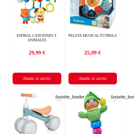
add_circle_outline
Crear nueva lista
CANCELAR
((DELETETEXT))
INICIAR SESIÓN
CREAR LISTA DE DESEOS
ESPIRAL CANCIONES Y
PELOTA MUSICAL FUTBOLA
ANIMALES
29,99 €
25,99 €
Precio
Precio
Añadir al carrito
Añadir al carrito
favorite_border
favorite_bo