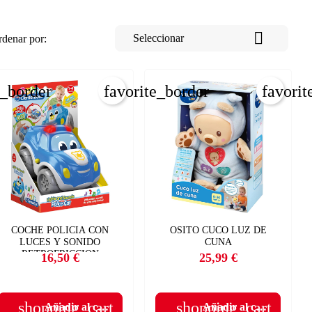

Seleccionar
denar por:
e_border
favorite_border
favorit
COCHE POLICIA CON
OSITO CUCO LUZ DE
LUCES Y SONIDO
CUNA
RETROFRICCION
16,50 €
25,99 €
Precio
Precio
shopping_cart
shopping_cart
Añadir al carrito
Añadir al carrito