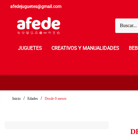
afedejuguetes@gmail.com
JUGUETES
CREATIVOS Y MANUALIDADES
BEB
Inicio
Edades
Desde 0 meses
D