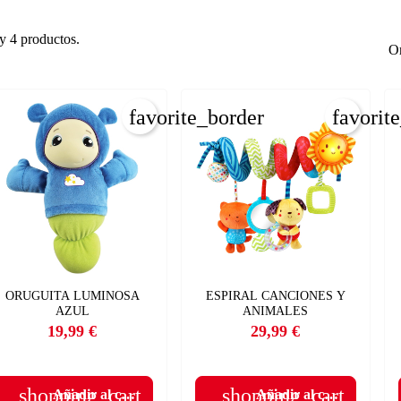
y 4 productos.
Or
favorite_border
favorit
ORUGUITA LUMINOSA
ESPIRAL CANCIONES Y
AZUL
ANIMALES
19,99 €
29,99 €
Precio
Precio
shopping_cart
shopping_cart
Añadir al carrito
Añadir al carrito