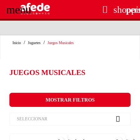
menu

shoppi
per
RECOGIDA EN TIENDA GRATUITA
Inicio
Juguetes
Juegos Musicales
JUEGOS MUSICALES
MOSTRAR FILTROS

SELECCIONAR