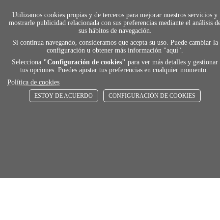
FORMAS DE PAGO
Utilizamos cookies propias y de terceros para mejorar nuestros servicios y
Elige tu foma de pago más cómoda y 100%
mostrarle publicidad relacionada con sus preferencias mediante el análisis d
segura
sus hábitos de navegación.
Si continua navegando, consideramos que acepta su uso. Puede cambiar la
configuración u obtener más información "
aquí
".
Selecciona
"Configuración de cookies"
para ver más detalles y gestionar
local_shippin
tus opciones. Puedes ajustar tus preferencias en cualquier momento.
Política de cookies
ENVÍOS RÁPIDOS
ESTOY DE ACUERDO
CONFIGURACIÓN DE COOKIES
De 24 h a 72 h
store
RECOGE GRATIS
En nuestras tiendas