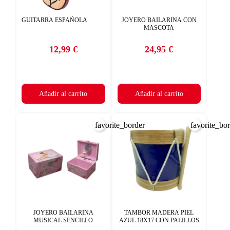
((DELETETEXT))
INICIAR SESIÓN
CREAR LISTA DE DESEOS
GUITARRA ESPAÑOLA
JOYERO BAILARINA CON
MASCOTA
12,99 €
24,95 €
Precio
Precio
Añadir al carrito
Añadir al carrito
favorite_border
favorite_bo
JOYERO BAILARINA
TAMBOR MADERA PIEL
MUSICAL SENCILLO
AZUL 18X17 CON PALILLOS