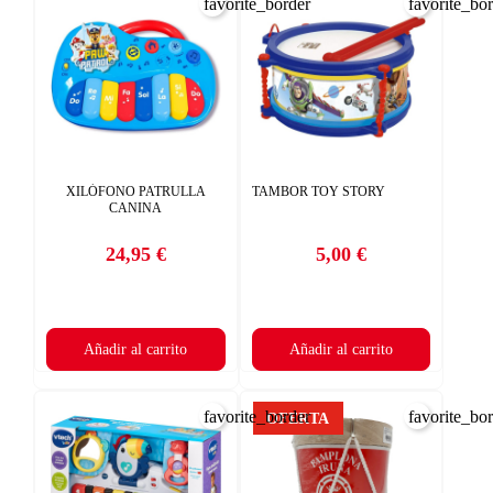
favorite_border
favorite_bo
XILÓFONO PATRULLA
TAMBOR TOY STORY
CANINA
24,95 €
5,00 €
Precio
Precio
Añadir al carrito
Añadir al carrito
favorite_border
favorite_bo
OFERTA