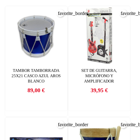
favorite_border
favorite_
CREAR LISTA DE DESEOS
TAMBOR TAMBORRADA
SET DE GUITARRA,
INICIAR SESIÓN
25X21 CASCO AZUL AROS
MICRÓFONO Y
BLANCO
AMPLIFICADOR
Nombre de la lista de deseos
89,00 €
39,95 €
Debe iniciar sesión para guardar productos en su lista de deseos.
Precio
Precio
AÑADIR A LA LISTA DE DESEOS
CANCELAR
add_circle_outline
Crear nueva lista
CANCELAR
favorite_border
favorite_
INICIAR SESIÓN
CREAR LISTA DE DESEOS