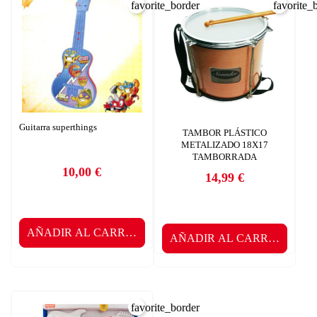
favorite_border
favorite_
Guitarra superthings
TAMBOR PLÁSTICO
METALIZADO 18X17
TAMBORRADA
10,00 €
14,99 €
Precio
Precio
AÑADIR AL CARRITO
AÑADIR AL CARRITO
favorite_border