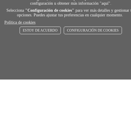
ENVÍOS RÁPIDOS
configuración u obtener más información "
aquí
".
De 24 h a 72 h
Selecciona
"Configuración de cookies"
para ver más detalles y gestionar 
opciones. Puedes ajustar tus preferencias en cualquier momento.
Política de cookies
store
ESTOY DE ACUERDO
CONFIGURACIÓN DE COOKIES
RECOGE GRATIS
En nuestras tiendas
Añadir al carrito
Comprar
Únete a Familia Afede
Entiendo y acepto la
política de privacidad