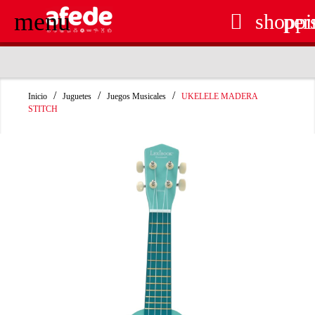
menu

shoppi
per
RECOGIDA EN TIENDA GRATUITA
Inicio
Juguetes
Juegos Musicales
UKELELE MADERA
STITCH