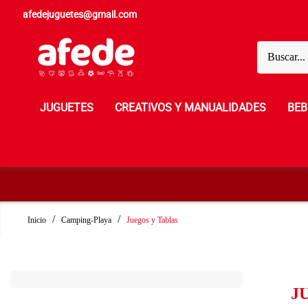
afedejuguetes@gmail.com
JUGUETES
CREATIVOS Y MANUALIDADES
BEB
Inicio
Camping-Playa
Juegos y Tablas
J