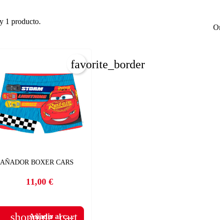
y 1 producto.
Or
favorite_border
AÑADOR BOXER CARS
11,00 €
Precio
shopping_cart
Añadir al carrito