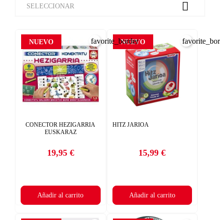

SELECCIONAR
favorite_border
favorite_bo
NUEVO
NUEVO
CONECTOR HEZIGARRIA
HITZ JARIOA
EUSKARAZ
19,95 €
15,99 €
Precio
Precio
Añadir al carrito
Añadir al carrito