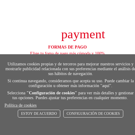
payment
FORMAS DE PAGO
Elige tu foma de pago más cómoda y 100%
segura
Utilizamos cookies propias y de terceros para mejorar nuestros servicios y
mostrarle publicidad relacionada con sus preferencias mediante el análisis d
sus hábitos de navegación.
Si continua navegando, consideramos que acepta su uso. Puede cambiar la
local_shippin
configuración u obtener más información "
aquí
".
Selecciona
"Configuración de cookies"
para ver más detalles y gestionar
tus opciones. Puedes ajustar tus preferencias en cualquier momento.
ENVÍOS RÁPIDOS
Política de cookies
De 24 h a 72 h
ESTOY DE ACUERDO
CONFIGURACIÓN DE COOKIES
store