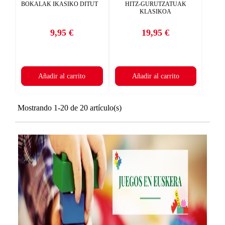
×
AÑADIR A LA LISTA DE DESEOS
BOKALAK IKASIKO DITUT
HITZ-GURUTZATUAK
KLASIKOA
((CANCELTEXT))
CANCELAR
add_circle_outline
Crear nueva lista
9,95 €
19,95 €
CANCELAR
Precio
Precio
((DELETETEXT))
INICIAR SESIÓN
CREAR LISTA DE DESEOS
Añadir al carrito
Añadir al carrito
Mostrando 1-20 de 20 artículo(s)