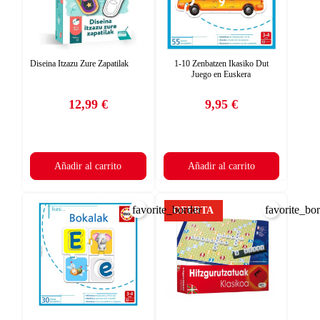
Diseina Itzazu Zure Zapatilak
1-10 Zenbatzen Ikasiko Dut
Juego en Euskera
12,99 €
9,95 €
Precio
Precio
Añadir al carrito
Añadir al carrito
favorite_border
favorite_bo
OFERTA
×
CREAR LISTA DE DESEOS
×
×
((TITLE))
INICIAR SESIÓN
Nombre de la lista de deseos
((placeholder))
Debe iniciar sesión para guardar productos en su lista de deseos.