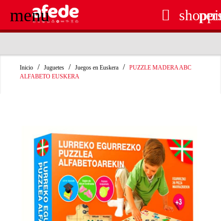
menu

shoppi
per
RECOGIDA EN TIENDA GRATUITA
Inicio
Juguetes
Juegos en Euskera
PUZZLE MADERA ABC
ALFABETO EUSKERA