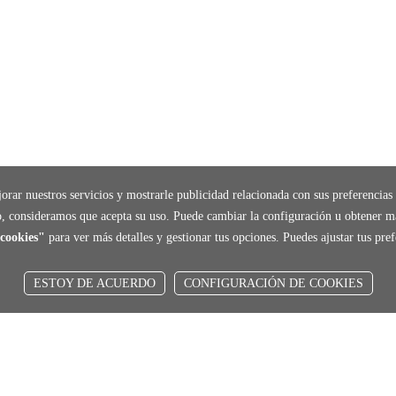
orar nuestros servicios y mostrarle publicidad relacionada con sus preferencias 
, consideramos que acepta su uso. Puede cambiar la configuración u obtener m
cookies"
para ver más detalles y gestionar tus opciones. Puedes ajustar tus pr
ESTOY DE ACUERDO
CONFIGURACIÓN DE COOKIES