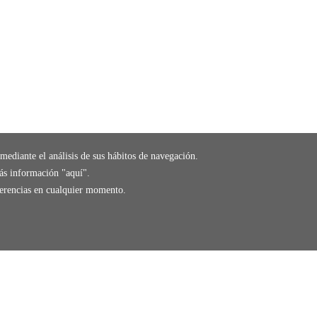
mediante el análisis de sus hábitos de navegación.
ás información "
aquí
".
eferencias en cualquier momento.