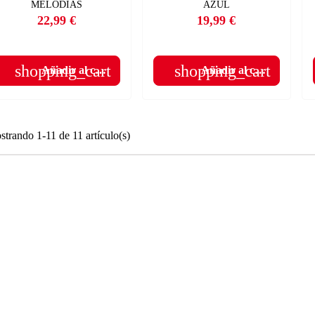
MELODÍAS
AZUL
22,99 €
19,99 €
Precio
Precio
shopping_cart
shopping_cart
Añadir al carrito
Añadir al carrito
trando 1-11 de 11 artículo(s)