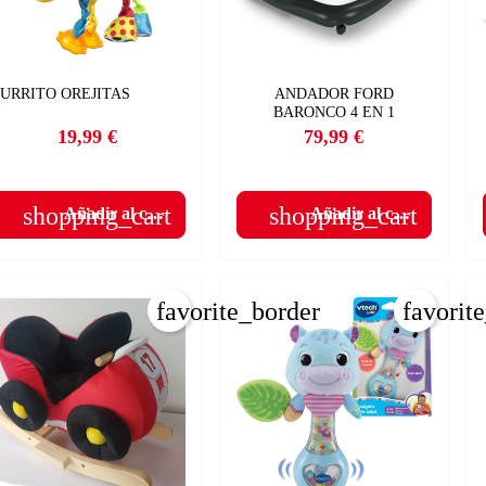
URRITO OREJITAS
ANDADOR FORD
BARONCO 4 EN 1
19,99 €
79,99 €
Precio
Precio
shopping_cart
shopping_cart
Añadir al carrito
Añadir al carrito
favorite_border
favorit