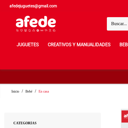
afedejuguetes@gmail.com
JUGUETES
CREATIVOS Y MANUALIDADES
BEB
Inicio
Bebé
En casa
CATEGORÍAS