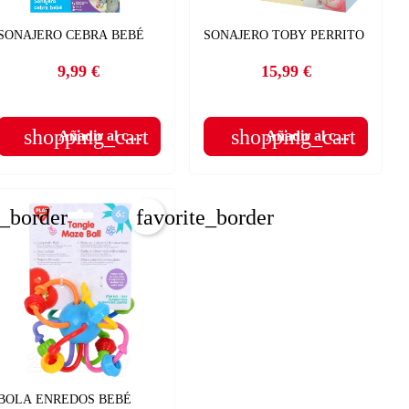
×
SONAJERO CEBRA BEBÉ
×
SONAJERO TOBY PERRITO
×
9,99 €
15,99 €
Precio
Precio
×
shopping_cart
shopping_cart
Añadir al carrito
Añadir al carrito
e_border
favorite_border
BOLA ENREDOS BEBÉ