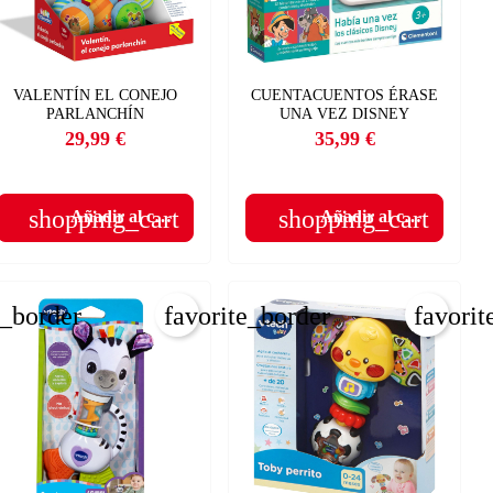
VALENTÍN EL CONEJO
CUENTACUENTOS ÉRASE
PARLANCHÍN
UNA VEZ DISNEY
29,99 €
35,99 €
Precio
Precio
shopping_cart
shopping_cart
Añadir al carrito
Añadir al carrito
e_border
favorite_border
favorit