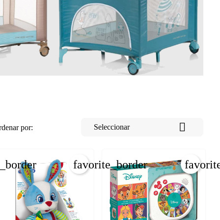

Seleccionar
denar por:
e_border
favorite_border
favorit