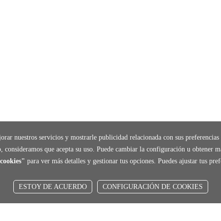
orar nuestros servicios y mostrarle publicidad relacionada con sus preferencias 
, consideramos que acepta su uso. Puede cambiar la configuración u obtener m
cookies"
para ver más detalles y gestionar tus opciones. Puedes ajustar tus pr
ESTOY DE ACUERDO
CONFIGURACIÓN DE COOKIES