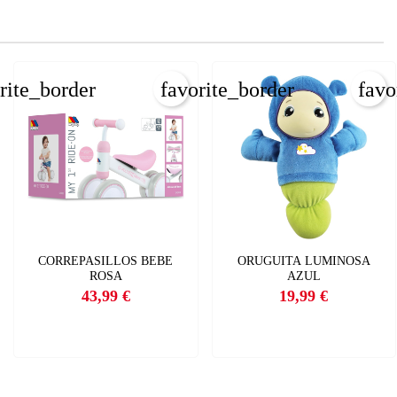
rite_border
favorite_border
favo
CORREPASILLOS BEBE
ORUGUITA LUMINOSA
ROSA
AZUL
43,99 €
19,99 €
Precio
Precio