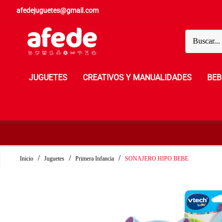
afedejuguetes@gmail.com
JUGUETES
CREATIVOS Y MANUALIDADES
BEB
Inicio
Juguetes
Primera Infancia
SONAJERO HIPO BEBE