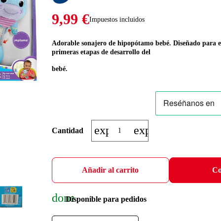
9,99 €
Impuestos incluidos
Adorable sonajero de hipopótamo bebé. D
iseñado para e
primeras etapas de desarrollo del
bebé.
expand_more
expand_less
Cantidad
Añadir al carrito
Co
done
Disponible para pedidos