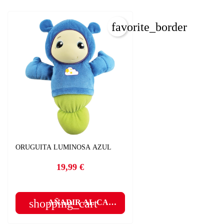
favorite_border
C
ORUGUITA LUMINOSA AZUL
I
19,99 €
Nom
Precio
Deb
A
shopping_cart
AÑADIR AL CARRITO
add