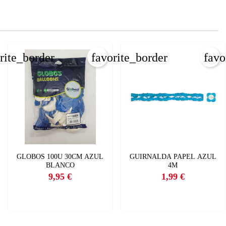
rite_border
favorite_border
favo
GLOBOS 100U 30CM AZUL
GUIRNALDA PAPEL AZUL
BLANCO
4M
9,95 €
1,99 €
Precio
Precio