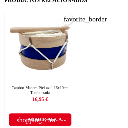
PRODUCTOS RELACIONADOS
favorite_border
C
Tambor Madera Piel azul 16x10cm
I
Tamborrada
16,95 €
Nom
Precio
Deb
A
shopping_cart
AÑADIR AL CARRITO
add