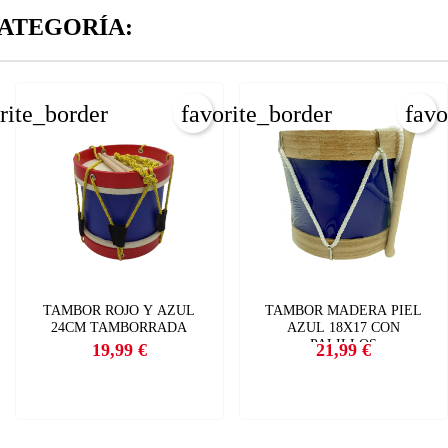
CANCELAR
ATEGORÍA:
INICIAR SESIÓN
CREAR LISTA DE DESEOS
rite_border
favorite_border
favo
TAMBOR ROJO Y AZUL
TAMBOR MADERA PIEL
24CM TAMBORRADA
AZUL 18X17 CON
PALILLOS
19,99 €
21,99 €
Precio
Precio