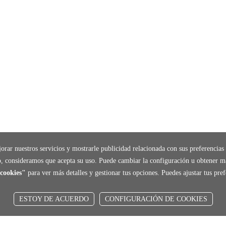
orar nuestros servicios y mostrarle publicidad relacionada con sus preferencias 
, consideramos que acepta su uso. Puede cambiar la configuración u obtener m
cookies"
para ver más detalles y gestionar tus opciones. Puedes ajustar tus pr
ESTOY DE ACUERDO
CONFIGURACIÓN DE COOKIES