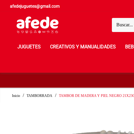
afedejuguetes@gmail.com
JUGUETES
CREATIVOS Y MANUALIDADES
BEB
Inicio
TAMBORRADA
TAMBOR DE MADERA Y PIEL NEGRO 21X23