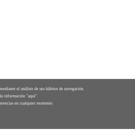
mediante el análisis de sus hábitos de navegación.
ás información "
aquí
".
eferencias en cualquier momento.