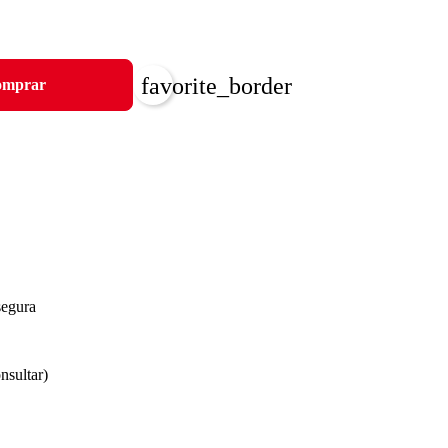
favorite_border
mprar
segura
nsultar)