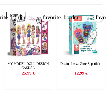
NUEVO
rite_border
favorite_border
favo
MY MODEL DOLL DESIGN
Diseina Itzazu Zure Zapatilak
CASUAL
25,99 €
12,99 €
Precio
Precio