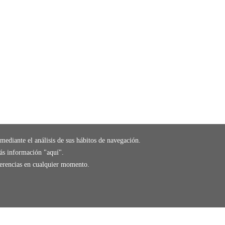
mediante el análisis de sus hábitos de navegación.
ás información "
aquí
".
eferencias en cualquier momento.