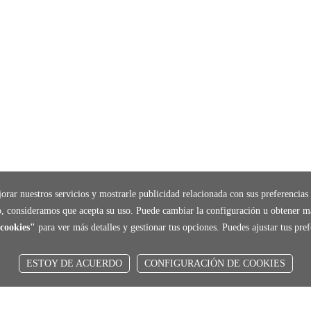
orar nuestros servicios y mostrarle publicidad relacionada con sus preferencias 
, consideramos que acepta su uso. Puede cambiar la configuración u obtener m
cookies"
para ver más detalles y gestionar tus opciones. Puedes ajustar tus pr
ESTOY DE ACUERDO
CONFIGURACIÓN DE COOKIES