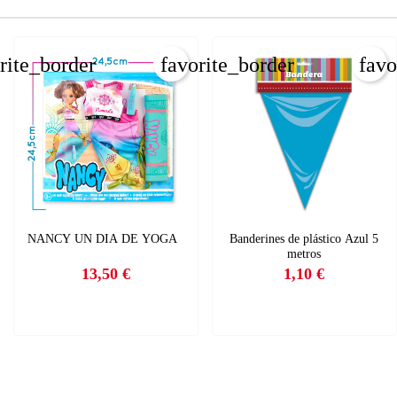
CANCELAR
INICIAR SESIÓN
CREAR LISTA DE DESEOS
rite_border
favorite_border
favo
NANCY UN DIA DE YOGA
Banderines de plástico Azul 5
metros
13,50 €
1,10 €
Precio
Precio