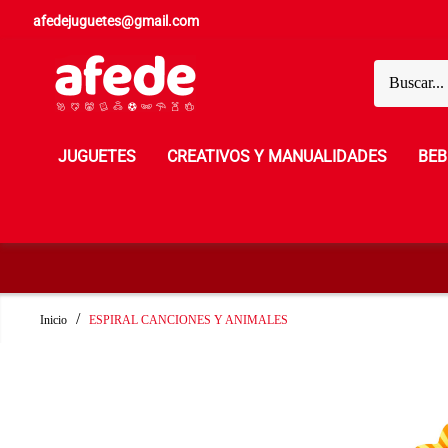
afedejuguetes@gmail.com
JUGUETES
CREATIVOS Y MANUALIDADES
BEB
Inicio
ESPIRAL CANCIONES Y ANIMALES