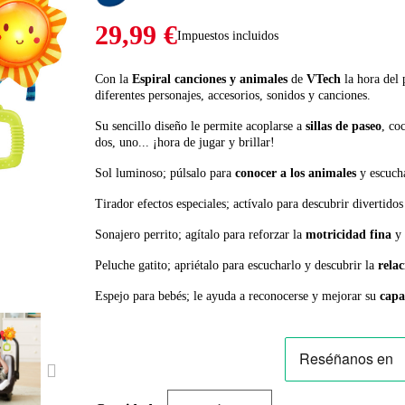
29,99 €
Impuestos incluidos
Con la
Espiral canciones y animales
de
VTech
la hora del 
diferentes personajes, accesorios, sonidos y canciones.
Su sencillo diseño le permite acoplarse a
sillas de paseo
, co
dos, uno... ¡hora de jugar y brillar!
Sol luminoso; púlsalo para
conocer a los animales
y escucha
Tirador efectos especiales; actívalo para descubrir divertidos
Sonajero perrito; agítalo para reforzar la
motricidad fina
y 
Peluche gatito; apriétalo para escucharlo y descubrir la
relac
Espejo para bebés; le ayuda a reconocerse y mejorar su
capa
NEXT