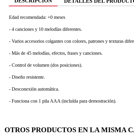
DESCRIPCIÓN
DETALLES DEL PRODUCT
Edad recomendada: +0 meses
- 4 canciones y 10 melodías diferentes.
- Varios accesorios colgantes con colores, patrones y texturas difer
- Más de 45 melodías, efectos, frases y canciones.
- Control de volumen (dos posiciones).
- Diseño resistente.
C
- Desconexión automática.
I
- Funciona con 1 pila AAA (incluída para demostración).
Nom
Deb
A
OTROS PRODUCTOS EN LA MISMA C
add