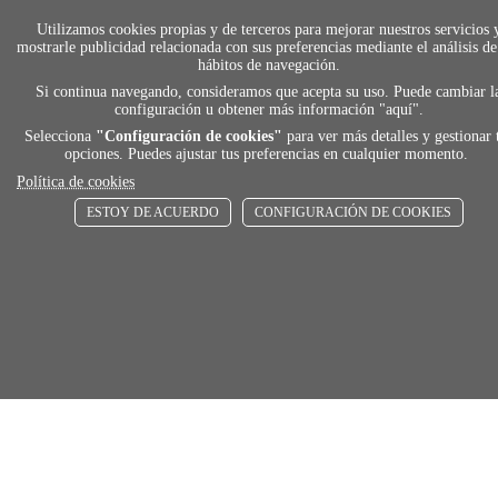
Utilizamos cookies propias y de terceros para mejorar nuestros servicios 
mostrarle publicidad relacionada con sus preferencias mediante el análisis de
local_shippin
hábitos de navegación.
Si continua navegando, consideramos que acepta su uso. Puede cambiar l
configuración u obtener más información "
aquí
".
ENVÍOS RÁPIDOS
Selecciona
"Configuración de cookies"
para ver más detalles y gestionar 
De 24 h a 72 h
opciones. Puedes ajustar tus preferencias en cualquier momento.
Política de cookies
ESTOY DE ACUERDO
CONFIGURACIÓN DE COOKIES
store
RECOGE GRATIS
En nuestras tiendas
Añadir al carrito
Comprar
Únete a Familia Afede