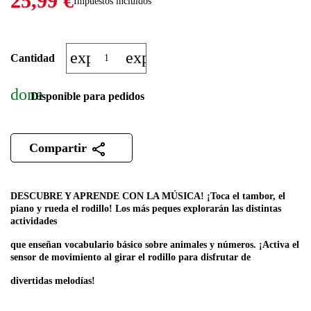
25,99 €
Impuestos incluidos
expand_more
expand_less
Cantidad
done
Disponible para pedidos
Compartir
DESCUBRE Y APRENDE CON LA MÚSICA! ¡Toca el tambor, el
piano y rueda el rodillo! Los más peques explorarán las distintas
actividades
q
ue enseñan vocabulario básico sobre animales y números. ¡Activa el
sensor de movimiento al girar el rodillo para disfrutar de
divertidas melodías!