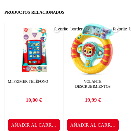
PRODUCTOS RELACIONADOS
favorite_border
favorite_
MI PRIMER TELÉFONO
VOLANTE
DESCRUBIMIENTOS
10,00 €
19,99 €
Precio
Precio
AÑADIR AL CARRITO
AÑADIR AL CARRITO