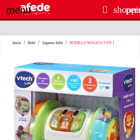
menu

shoppi
per
RECOGIDA EN TIENDA GRATUITA
Inicio
Bebé
Juguetes bebé
RODILLO MÁGICO 3 EN 1