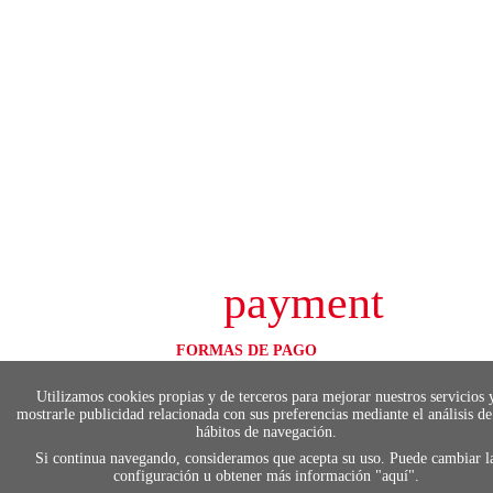
payment
FORMAS DE PAGO
Elige tu foma de pago más cómoda y 100%
segura
Utilizamos cookies propias y de terceros para mejorar nuestros servicios 
mostrarle publicidad relacionada con sus preferencias mediante el análisis de
hábitos de navegación.
Si continua navegando, consideramos que acepta su uso. Puede cambiar l
configuración u obtener más información "
aquí
".