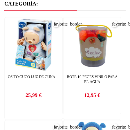
CATEGORÍA:
favorite_border
favorite_
OSITO CUCO LUZ DE CUNA
BOTE 10 PECES VINILO PARA
EL AGUA
25,99 €
12,95 €
Precio
Precio
favorite_border
favorite_