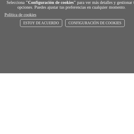
local_shippin
Selecciona
"Configuración de cookies"
para ver más detalles y gestionar 
opciones. Puedes ajustar tus preferencias en cualquier momento.
ENVÍOS RÁPIDOS
Política de cookies
De 24 h a 72 h
ESTOY DE ACUERDO
CONFIGURACIÓN DE COOKIES
store
RECOGE GRATIS
Añadir al carrito
En nuestras tiendas
Comprar
Únete a Familia Afede