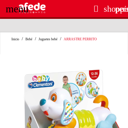
menu

shoppi
per
RECOGIDA EN TIENDA GRATUITA
Inicio
Bebé
Juguetes bebé
ARRASTRE PERRITO