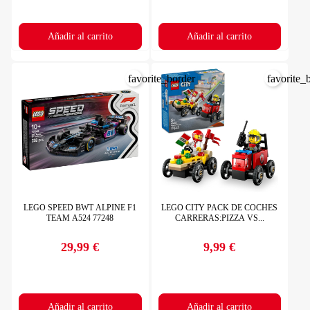
Añadir al carrito
Añadir al carrito
favorite_border
favorite_
LEGO SPEED BWT ALPINE F1
LEGO CITY PACK DE COCHES
TEAM A524 77248
CARRERAS:PIZZA VS...
29,99 €
9,99 €
Precio
Precio
Añadir al carrito
Añadir al carrito