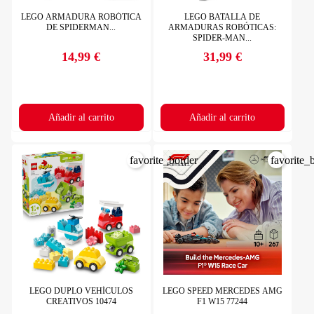
LEGO ARMADURA ROBÓTICA
LEGO BATALLA DE
DE SPIDERMAN...
ARMADURAS ROBÓTICAS:
SPIDER-MAN...
14,99 €
31,99 €
Precio
Precio
Añadir al carrito
Añadir al carrito
favorite_border
favorite_
LEGO DUPLO VEHÍCULOS
LEGO SPEED MERCEDES AMG
CREATIVOS 10474
F1 W15 77244