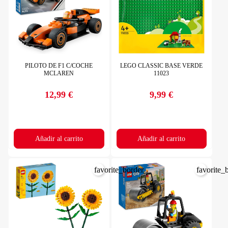
PILOTO DE F1 C/COCHE
LEGO CLASSIC BASE VERDE
MCLAREN
11023
12,99 €
9,99 €
Precio
Precio
Añadir al carrito
Añadir al carrito
favorite_border
favorite_