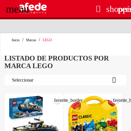
menu

shoppi
per
RECOGIDA EN TIENDA GRATUITA
Inicio
Marcas
LEGO
LISTADO DE PRODUCTOS POR
MARCA LEGO

Seleccionar
favorite_border
favorite_