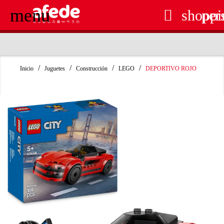
menu

shoppi
per
RECOGIDA EN TIENDA GRATUITA
Inicio
Juguetes
Construcción
LEGO
DEPORTIVO ROJO