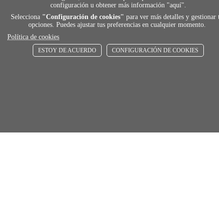
local_shippin
configuración u obtener más información "
aquí
".
Selecciona
"Configuración de cookies"
para ver más detalles y gestionar 
opciones. Puedes ajustar tus preferencias en cualquier momento.
ENVÍOS RÁPIDOS
Política de cookies
De 24 h a 72 h
ESTOY DE ACUERDO
CONFIGURACIÓN DE COOKIES
store
RECOGE GRATIS
En nuestras tiendas
Añadir al carrito
Comprar
Únete a Familia Afede