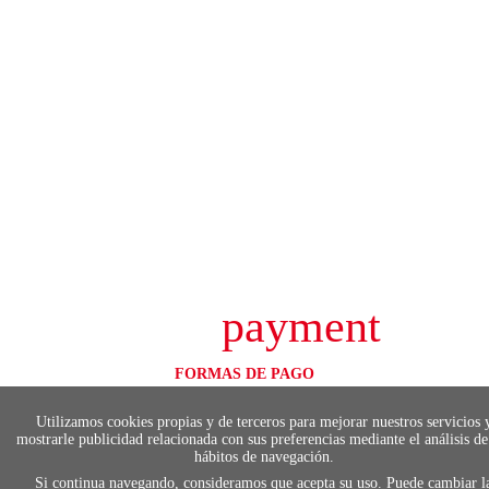
payment
FORMAS DE PAGO
Elige tu foma de pago más cómoda y 100%
segura
Utilizamos cookies propias y de terceros para mejorar nuestros servicios 
mostrarle publicidad relacionada con sus preferencias mediante el análisis de
hábitos de navegación.
Si continua navegando, consideramos que acepta su uso. Puede cambiar l