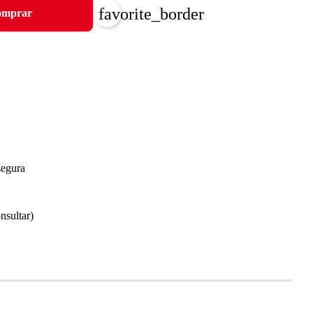
favorite_border
mprar
segura
nsultar)