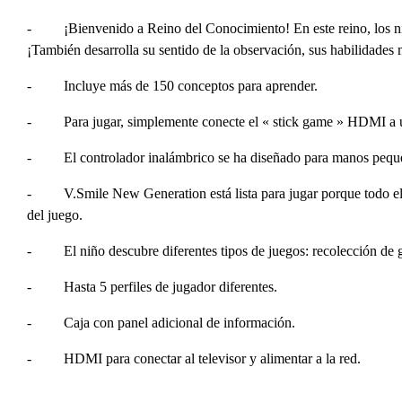
-
¡Bienvenido a Reino del Conocimiento! En este reino, los ni
¡También desarrolla su sentido de la observación, sus habilidades 
-
Incluye más de 150 conceptos para aprender.
-
Para jugar, simplemente conecte
el « stick game »
HDMI a un
-
El controlador inalámbrico se ha diseñado para manos pequeñ
-
V.Smile New Generation está lista para jugar porque todo el
del juego.
-
El niño descubre diferentes tipos de juegos: recolección de 
C
-
Hasta 5 perfiles de jugador diferentes.
I
-
Caja con panel adicional de información.
Nom
Deb
-
HDMI para conectar al televisor y alimentar a la red.
A