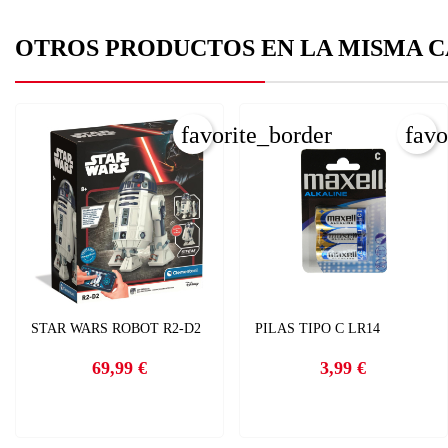
add
OTROS PRODUCTOS EN LA MISMA C
favorite_border
favo
STAR WARS ROBOT R2-D2
PILAS TIPO C LR14
69,99 €
3,99 €
Precio
Precio