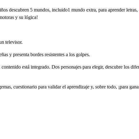
ños descubren 5 mundos, incluido1 mundo extra, para aprender letras, s
motoras y su lógica!
 televisor.
as y presenta bordes resistentes a los golpes.
 contenido está integrado. Dos personajes para elegir, descubre los di
gemas, cuestionario para validar el aprendizaje y, sobre todo, ¡para gana
REAR LISTA DE DESEOS
NICIAR SESIÓN
bre de la lista de deseos
e iniciar sesión para guardar productos en su lista de deseos.
ÑADIR A LA LISTA DE DESEOS