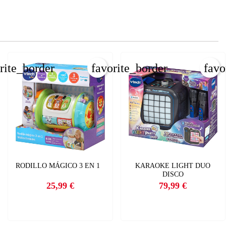
rite_border
favorite_border
favo
RODILLO MÁGICO 3 EN 1
KARAOKE LIGHT DUO
DISCO
25,99 €
79,99 €
Precio
Precio