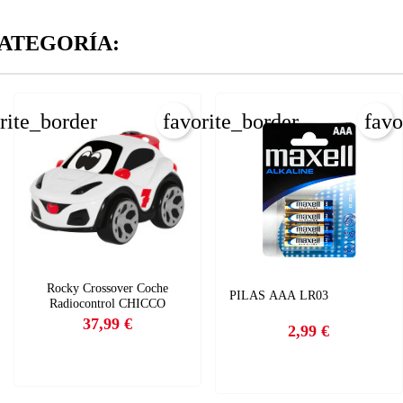
CANCELAR
_circle_outline
Crear nueva lista
CANCELAR
ATEGORÍA:
INICIAR SESIÓN
CREAR LISTA DE DESEOS
rite_border
favorite_border
favo
Rocky Crossover Coche
PILAS AAA LR03
Radiocontrol CHICCO
37,99 €
2,99 €
Precio
Precio