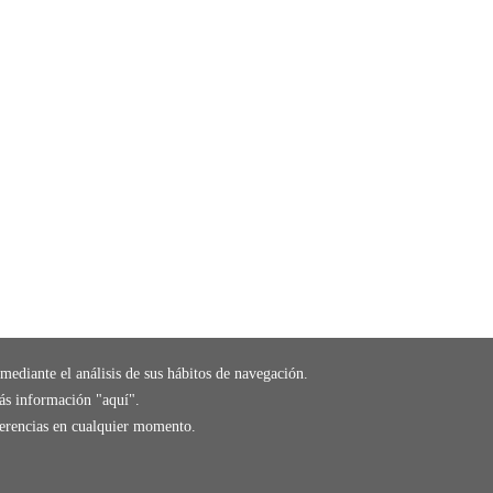
mediante el análisis de sus hábitos de navegación.
ás información "
aquí
".
eferencias en cualquier momento.