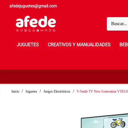
afedejuguetes@gmail.com
JUGUETES
CREATIVOS Y MANUALIDADES
BEB
Inicio
Juguetes
Juegos Electrónicos
V-Smile TV New Generation VTEC