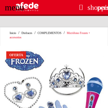
menu

shoppi
per
RECOGIDA EN TIENDA GRATUITA
Inicio
Disfraces
COMPLEMENTOS
Micrófono Frozen +
accesorios
OFERTA