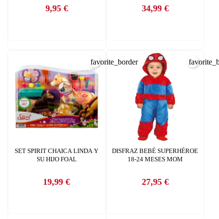
9,95 €
34,99 €
Precio
Precio
CREAR LISTA DE DESEOS
INICIAR SESIÓN
favorite_border
favorite_
Nombre de la lista de deseos
Debe iniciar sesión para guardar productos en su lista de deseos.
AÑADIR A LA LISTA DE DESEOS
CANCELAR
add_circle_outline
Crear nueva lista
CANCELAR
INICIAR SESIÓN
CREAR LISTA DE DESEOS
SET SPIRIT CHAICA LINDA Y
DISFRAZ BEBÉ SUPERHÉROE
SU HIJO FOAL
18-24 MESES MOM
19,99 €
27,95 €
Precio
Precio