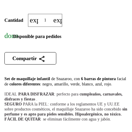
expand_more
expand_less
Cantidad
done
Disponible para pedidos
Compartir
Set de maquillaje infantil
de Snazaroo, con
6
barras de pintura
facial
de
colores
diferentes
: negro, amarillo, verde, blanco, azul, rojo.
IDEAL
PARA DISFRAZAR
: perfecto para
cumpleaños, carnavales,
disfraces y fiestas
.
SEGURO
PARA la PIEL: conforme a los reglamentos UE y UU.EE
sobre productos cosméticos, el maquillaje Snazaroo ha sido concebido
sin
perfume y es apto para pieles sensibles. Hipoalergénico, no tóxico.
FÁCIL DE QUITAR
se eliminan fácilmente con agua y jabón.