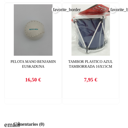
favorite_border
favorite_
PELOTA MANO BENJAMIN
TAMBOR PLASTICO AZUL
EUSKADUNA
TAMBORRADA 16X15CM
16,50 €
7,95 €
Precio
Precio
email
Comentarios (0)