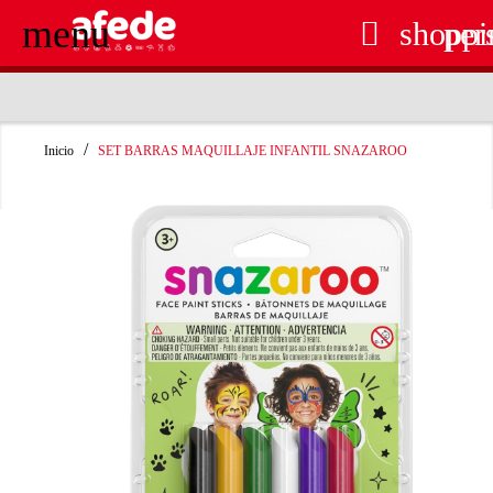
menu

shoppi
per
RECOGIDA EN TIENDA GRATUITA
Inicio
SET BARRAS MAQUILLAJE INFANTIL SNAZAROO