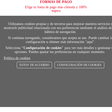
FORMAS DE PAGO
Elige tu foma de pago más cómoda y 100%
segura
Utilizamos cookies propias y de terceros para mejorar nuestros servicios 
mostrarle publicidad relacionada con sus preferencias mediante el análisis de
local_shippin
hábitos de navegación.
Si continua navegando, consideramos que acepta su uso. Puede cambiar l
configuración u obtener más información "
aquí
".
ENVÍOS RÁPIDOS
Selecciona
"Configuración de cookies"
para ver más detalles y gestionar 
De 24 h a 72 h
opciones. Puedes ajustar tus preferencias en cualquier momento.
Política de cookies
ESTOY DE ACUERDO
CONFIGURACIÓN DE COOKIES
store
RECOGE GRATIS
En nuestras tiendas
Añadir al carrito
Comprar