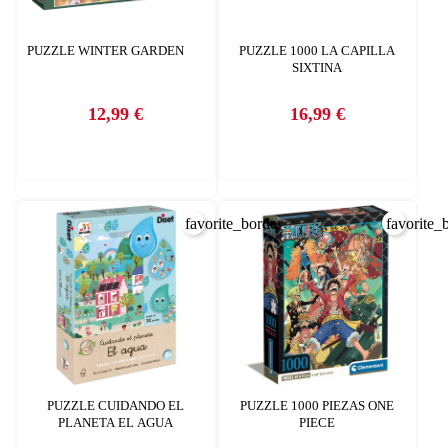
PUZZLE WINTER GARDEN
PUZZLE 1000 LA CAPILLA
SIXTINA
12,99 €
16,99 €
Precio
Precio
CREAR LISTA DE DESEOS
INICIAR SESIÓN
Nombre de la lista de deseos
favorite_border
favorite_
Debe iniciar sesión para guardar productos en su lista de deseos.
AÑADIR A LA LISTA DE DESEOS
CANCELAR
add_circle_outline
Crear nueva lista
CANCELAR
INICIAR SESIÓN
CREAR LISTA DE DESEOS
PUZZLE CUIDANDO EL
PUZZLE 1000 PIEZAS ONE
PLANETA EL AGUA
PIECE