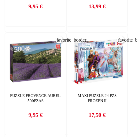
9,95 €
13,99 €
Precio
Precio
favorite_border
favorite_
PUZZLE PROVENCE AUREL
MAXI PUZZLE 24 PZS
500PZAS
FROZEN II
9,95 €
17,50 €
Precio
Precio