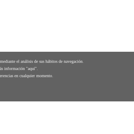
mediante el análisis de sus hábitos de navegación.
ás información "
aquí
".
eferencias en cualquier momento.