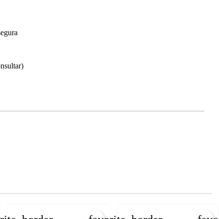
segura
nsultar)