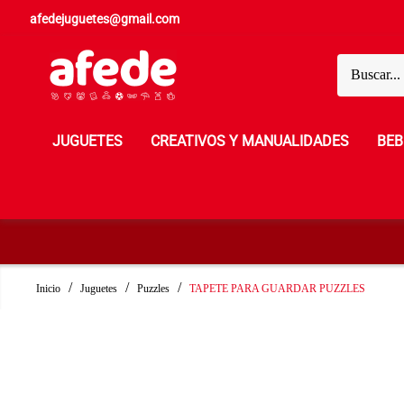
afedejuguetes@gmail.com
JUGUETES
CREATIVOS Y MANUALIDADES
BEB
Inicio
Juguetes
Puzzles
TAPETE PARA GUARDAR PUZZLES