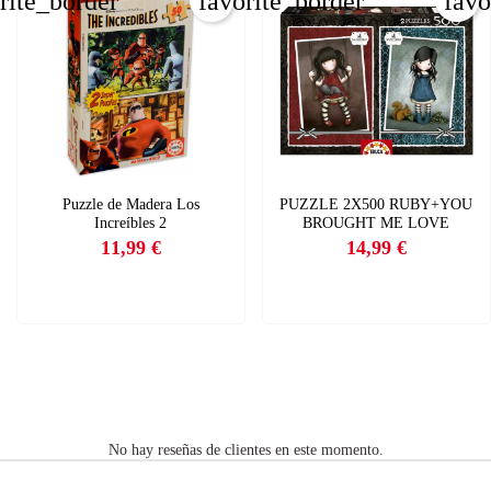
rite_border
favorite_border
favo
REAR LISTA DE DESEOS
NICIAR SESIÓN
bre de la lista de deseos
e iniciar sesión para guardar productos en su lista de deseos.
ÑADIR A LA LISTA DE DESEOS
CANCELAR
_circle_outline
Crear nueva lista
CANCELAR
Puzzle de Madera Los
PUZZLE 2X500 RUBY+YOU
Increíbles 2
BROUGHT ME LOVE
11,99 €
14,99 €
INICIAR SESIÓN
Precio
Precio
CREAR LISTA DE DESEOS
No hay reseñas de clientes en este momento.