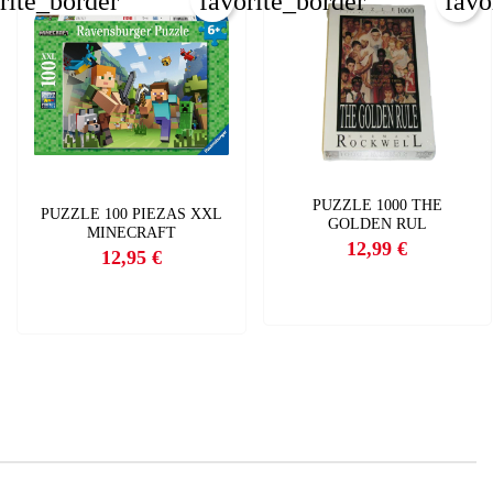
rite_border
favorite_border
favo
×
×
×
PUZZLE 1000 THE
PUZZLE 100 PIEZAS XXL
GOLDEN RUL
MINECRAFT
12,99 €
12,95 €
Precio
Precio