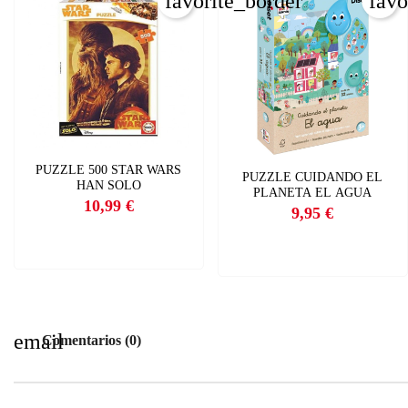
favorite_border
favo
C
I
Nom
Deb
A
add
PUZZLE 500 STAR WARS
PUZZLE CUIDANDO EL
HAN SOLO
PLANETA EL AGUA
10,99 €
9,95 €
Precio
Precio
email
Comentarios (0)