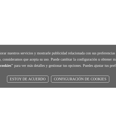
orar nuestros servicios y mostrarle publicidad relacionada con sus preferencias 
, consideramos que acepta su uso. Puede cambiar la configuración u obtener m
cookies"
para ver más detalles y gestionar tus opciones. Puedes ajustar tus pr
ESTOY DE ACUERDO
CONFIGURACIÓN DE COOKIES