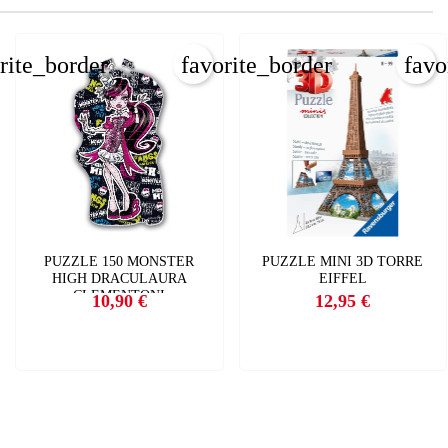
rite_border
favorite_border
favo
PUZZLE 150 MONSTER
PUZZLE MINI 3D TORRE
HIGH DRACULAURA
EIFFEL
CLEMENTONI
10,90 €
12,95 €
Precio
Precio