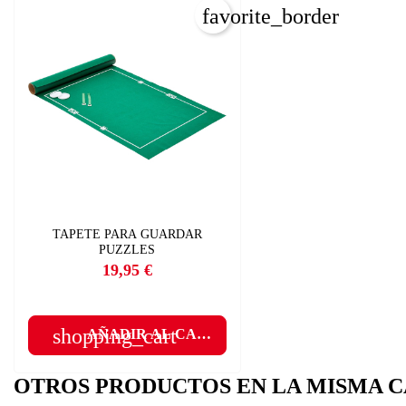
favorite_border
C
TAPETE PARA GUARDAR
PUZZLES
I
19,95 €
Precio
Nom
Deb
A
shopping_cart
AÑADIR AL CARRITO
add
OTROS PRODUCTOS EN LA MISMA C