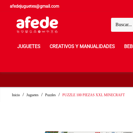
afedejuguetes@gmail.com
JUGUETES
CREATIVOS Y MANUALIDADES
BEB
Inicio
Juguetes
Puzzles
PUZZLE 100 PIEZAS XXL MINECRAFT