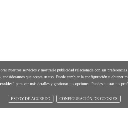
orar nuestros servicios y mostrarle publicidad relacionada con sus preferencias 
, consideramos que acepta su uso. Puede cambiar la configuración u obtener m
cookies"
para ver más detalles y gestionar tus opciones. Puedes ajustar tus pr
ESTOY DE ACUERDO
CONFIGURACIÓN DE COOKIES