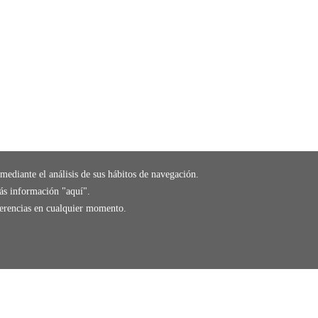
mediante el análisis de sus hábitos de navegación.
ás información "
aquí
".
eferencias en cualquier momento.