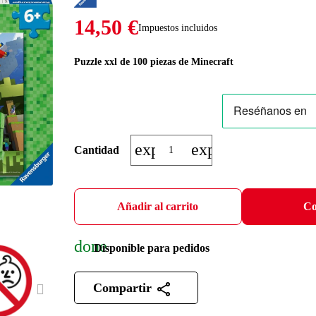
14,50 €
Impuestos incluidos
Puzzle xxl de 100 piezas de Minecraft
expand_more
expand_less
Cantidad
Añadir al carrito
Co
done
Disponible para pedidos
Compartir
NEXT