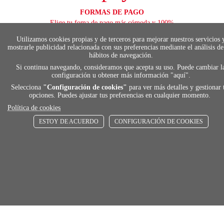
FORMAS DE PAGO
Elige tu foma de pago más cómoda y 100%
segura
Utilizamos cookies propias y de terceros para mejorar nuestros servicios 
mostrarle publicidad relacionada con sus preferencias mediante el análisis de
hábitos de navegación.
Si continua navegando, consideramos que acepta su uso. Puede cambiar l
local_shippin
configuración u obtener más información "
aquí
".
Selecciona
"Configuración de cookies"
para ver más detalles y gestionar 
opciones. Puedes ajustar tus preferencias en cualquier momento.
ENVÍOS RÁPIDOS
Política de cookies
De 24 h a 72 h
ESTOY DE ACUERDO
CONFIGURACIÓN DE COOKIES
store
RECOGE GRATIS
En nuestras tiendas
Añadir al carrito
Comprar