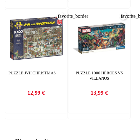
CANCELAR
INICIAR SESIÓN
favorite_border
favorite_
CREAR LISTA DE DESEOS
PUZZLE JVH CHRISTMAS
PUZZLE 1000 HÉROES VS
VILLANOS
12,99 €
13,99 €
Precio
Precio