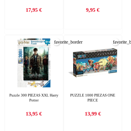
17,95 €
9,95 €
Precio
Precio
favorite_border
favorite_
CREAR LISTA DE DESEOS
INICIAR SESIÓN
Puzzle 300 PIEZAS XXL Harry
PUZZLE 1000 PIEZAS ONE
Potter
PIECE
Nombre de la lista de deseos
Debe iniciar sesión para guardar productos en su lista de deseos.
AÑADIR A LA LISTA DE DESEOS
13,95 €
13,99 €
Precio
Precio
CANCELAR
add_circle_outline
Crear nueva lista