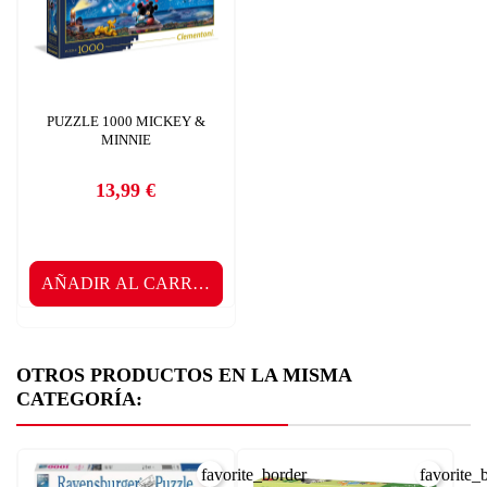
PUZZLE 1000 MICKEY &
MINNIE
13,99 €
Precio
AÑADIR AL CARRITO
OTROS PRODUCTOS EN LA MISMA
CATEGORÍA:
CREAR LISTA DE DESEOS
favorite_border
favorite_