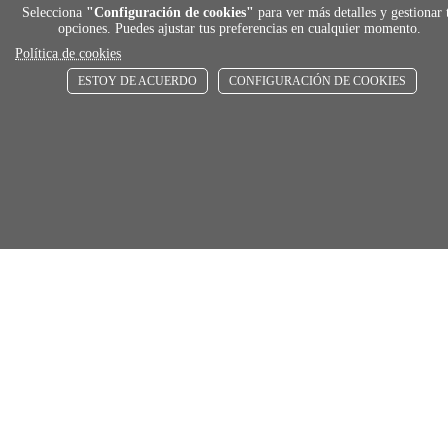
Selecciona
"Configuración de cookies"
para ver más detalles y gestionar 
opciones. Puedes ajustar tus preferencias en cualquier momento.
store
Política de cookies
ESTOY DE ACUERDO
CONFIGURACIÓN DE COOKIES
RECOGE GRATIS
En nuestras tiendas
Añadir al carrito
Comprar
Únete a Familia Afede
Entiendo y acepto la
política de privacidad
Suscribirse