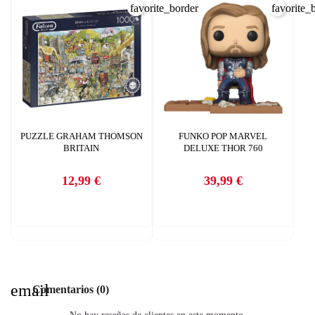
favorite_border
favorite_
INICIAR SESIÓN
CREAR LISTA DE DESEOS
PUZZLE GRAHAM THOMSON
FUNKO POP MARVEL
BRITAIN
DELUXE THOR 760
12,99 €
39,99 €
Precio
Precio
email
Comentarios (0)