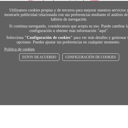
Elige tu foma de pago más cómoda y 100%
segura
Utilizamos cookies propias y de terceros para mejorar nuestros servicios 
mostrarle publicidad relacionada con sus preferencias mediante el análisis de
hábitos de navegación.
Si continua navegando, consideramos que acepta su uso. Puede cambiar l
local_shippin
configuración u obtener más información "
aquí
".
Selecciona
"Configuración de cookies"
para ver más detalles y gestionar 
opciones. Puedes ajustar tus preferencias en cualquier momento.
ENVÍOS RÁPIDOS
Política de cookies
De 24 h a 72 h
ESTOY DE ACUERDO
CONFIGURACIÓN DE COOKIES
store
RECOGE GRATIS
En nuestras tiendas
Añadir al carrito
Comprar
Únete a Familia Afede