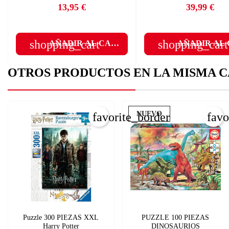
A
13,95 €
39,99 €
Precio
Precio
add
shopping_cart
shopping_cart
AÑADIR AL CARRITO
AÑADIR AL
OTROS PRODUCTOS EN LA MISMA C
NUEVO
favorite_border
favo
Puzzle 300 PIEZAS XXL
PUZZLE 100 PIEZAS
Harry Potter
DINOSAURIOS