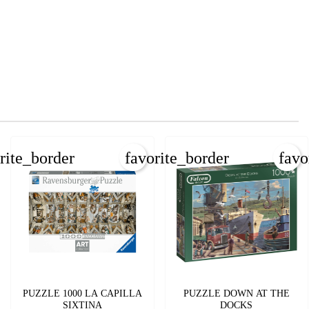
×
rite_border
favorite_border
favo
PUZZLE 1000 LA CAPILLA
PUZZLE DOWN AT THE
SIXTINA
DOCKS