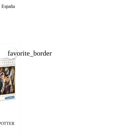
 España
favorite_border
REAR LISTA DE DESEOS
NICIAR SESIÓN
bre de la lista de deseos
e iniciar sesión para guardar productos en su lista de deseos.
 POTTER