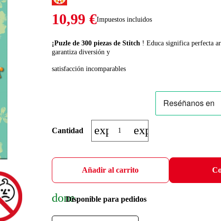
10,99 €
Impuestos incluidos
¡Puzle de 300 piezas de Stitch
! Educa significa perfecta a
garantiza diversión y
satisfacción incomparables
expand_more
expand_less
Cantidad
Añadir al carrito
Co
done
Disponible para pedidos