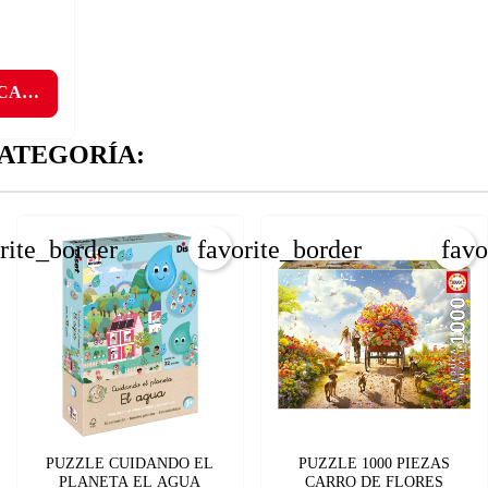
ÑADIR A LA LISTA DE DESEOS
CANCELAR
_circle_outline
Crear nueva lista
CANCELAR
 CARRITO
INICIAR SESIÓN
CREAR LISTA DE DESEOS
ATEGORÍA:
rite_border
favorite_border
favo
PUZZLE CUIDANDO EL
PUZZLE 1000 PIEZAS
PLANETA EL AGUA
CARRO DE FLORES