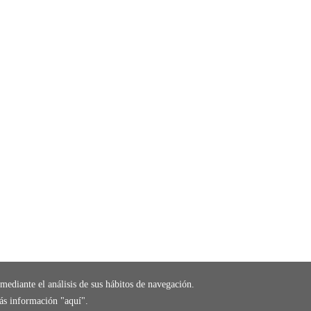
mediante el análisis de sus hábitos de navegación.
ás información "
aquí
".