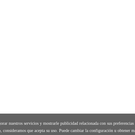
orar nuestros servicios y mostrarle publicidad relacionada con sus preferencias 
, consideramos que acepta su uso. Puede cambiar la configuración u obtener m