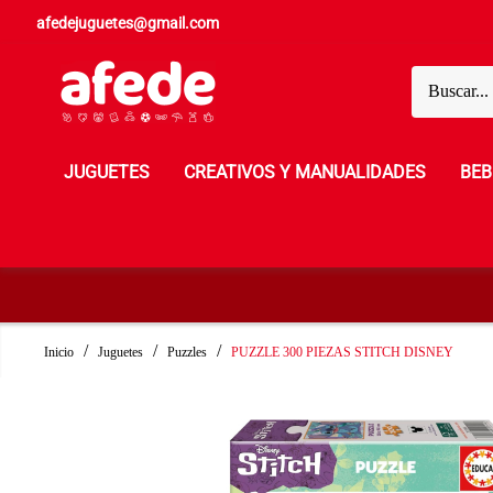
afedejuguetes@gmail.com
JUGUETES
CREATIVOS Y MANUALIDADES
BEB
Inicio
Juguetes
Puzzles
PUZZLE 300 PIEZAS STITCH DISNEY