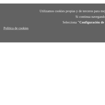
Utilizamos cookies propias y de terceros para mej
Si continua navegando
Selecciona
"Configuración de 
Política de cookies
payment
FORMAS DE PAGO
Elige tu foma de pago más cómoda y 100%
segura