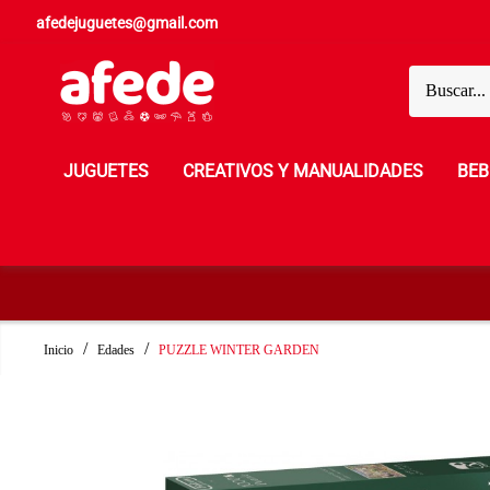
afedejuguetes@gmail.com
JUGUETES
CREATIVOS Y MANUALIDADES
BEB
Inicio
Edades
PUZZLE WINTER GARDEN