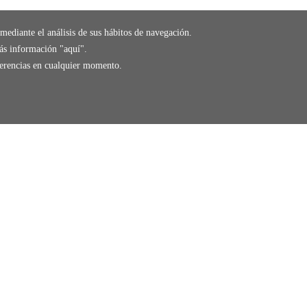
mediante el análisis de sus hábitos de navegación.
ás información "
aquí
".
eferencias en cualquier momento.
g
store
RECOGE GRATIS
En nuestras tiendas