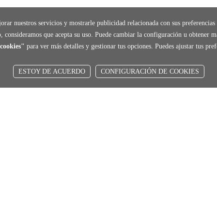
orar nuestros servicios y mostrarle publicidad relacionada con sus preferencias 
, consideramos que acepta su uso. Puede cambiar la configuración u obtener m
cookies"
para ver más detalles y gestionar tus opciones. Puedes ajustar tus pr
ESTOY DE ACUERDO
CONFIGURACIÓN DE COOKIES
local_shippin
ENVÍOS RÁPIDOS
De 24 h a 72 h