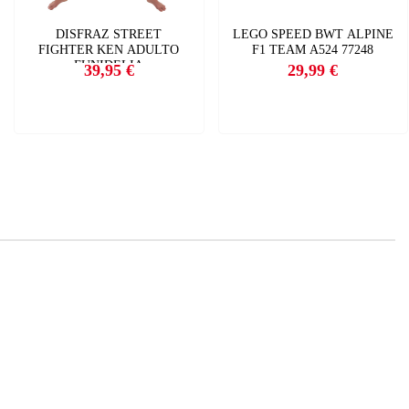
DISFRAZ STREET
LEGO SPEED BWT ALPINE
FIGHTER KEN ADULTO
F1 TEAM A524 77248
FUNIDELIA
39,95 €
29,99 €
Precio
Precio