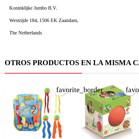
Koninklijke Jumbo B.V.
Westzijde 184, 1506 EK Zaandam,
The Netherlands
C
I
OTROS PRODUCTOS EN LA MISMA C
Nom
Deb
A
favorite_border
favo
add