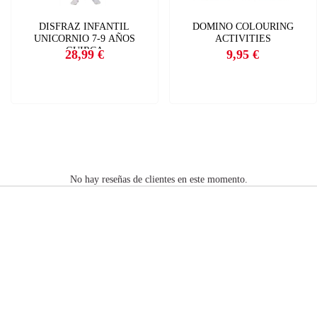
DISFRAZ INFANTIL
DOMINO COLOURING
UNICORNIO 7-9 AÑOS
ACTIVITIES
GUIRCA
28,99 €
9,95 €
Precio
Precio
No hay reseñas de clientes en este momento.