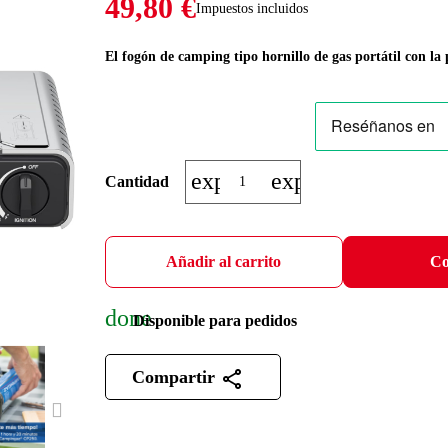
49,80 €
Impuestos incluidos
El fogón de camping tipo hornillo de gas portátil con la
expand_more
expand_less
Cantidad
Añadir al carrito
Co
done
Disponible para pedidos
Compartir
NEXT