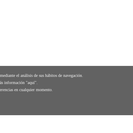
mediante el análisis de sus hábitos de navegación.
ás información "
aquí
".
eferencias en cualquier momento.