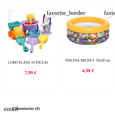
C
favorite_border
favo
I
Nom
Deb
A
add
PISCINA MICKEY 70x30 cm
CUBO PLAYA 10 PIEZAS
4,99 €
7,99 €
Precio
Precio
email
Comentarios (0)