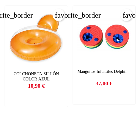
×
rite_border
favorite_border
favo
×
×
Manguitos Infantiles Delphin
COLCHONETA SILLÓN
COLOR AZUL
37,00 €
10,90 €
Precio
Precio