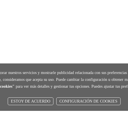
orar nuestros servicios y mostrarle publicidad relacionada con sus preferencias 
, consideramos que acepta su uso. Puede cambiar la configuración u obtener m
cookies"
para ver más detalles y gestionar tus opciones. Puedes ajustar tus pr
ESTOY DE ACUERDO
CONFIGURACIÓN DE COOKIES