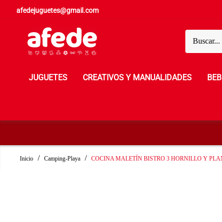
afedejuguetes@gmail.com
JUGUETES
CREATIVOS Y MANUALIDADES
BEB
Inicio
Camping-Playa
COCINA MALETÍN BISTRO 3 HORNILLO Y PL