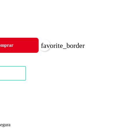
favorite_border
mprar
segura