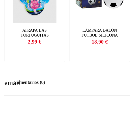
I
Nom
Deb
A
ATRAPA LAS
LÁMPARA BALÓN
TORTUGUITAS
FUTBOL SILICONA
add
2,99 €
18,90 €
Precio
Precio
email
Comentarios (0)