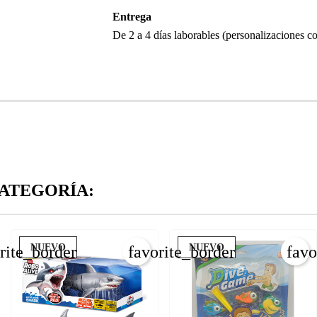
Entrega
De 2 a 4 días laborables (personalizaciones co
ATEGORÍA:
NUEVO
NUEVO
rite_border
favorite_border
favo
REAR LISTA DE DESEOS