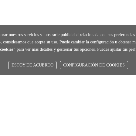
orar nuestros servicios y mostrarle publicidad relacionada con sus preferencias 
, consideramos que acepta su uso. Puede cambiar la configuración u obtener m
cookies"
para ver más detalles y gestionar tus opciones. Puedes ajustar tus pr
ESTOY DE ACUERDO
CONFIGURACIÓN DE COOKIES
local_shippin
ENVÍOS RÁPIDOS