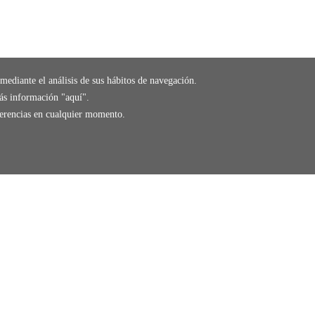
mediante el análisis de sus hábitos de navegación.
ás información "
aquí
".
eferencias en cualquier momento.
g
store
RECOGE GRATIS