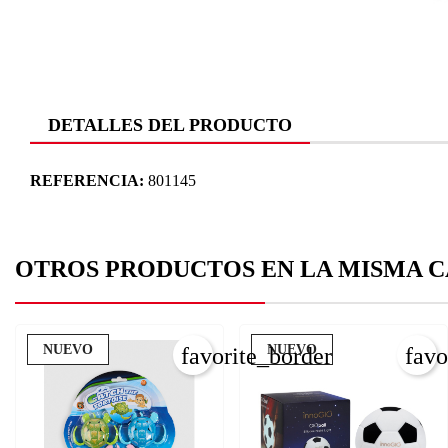
DETALLES DEL PRODUCTO
REFERENCIA:
801145
OTROS PRODUCTOS EN LA MISMA C
NUEVO
NUEVO
favorite_border
favo
C