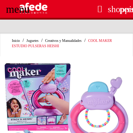
menu

shoppi
per
RECOGIDA EN TIENDA GRATUITA
Inicio
Juguetes
Creativos y Manualidades
COOL MAKER
ESTUDIO PULSERAS HEISHI