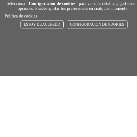
De 24 h a 72 h
Selecciona
"Configuración de cookies"
para ver más detalles y gestionar 
opciones. Puedes ajustar tus preferencias en cualquier momento.
Política de cookies
store
ESTOY DE ACUERDO
CONFIGURACIÓN DE COOKIES
RECOGE GRATIS
En nuestras tiendas
Añadir al carrito
Comprar
Únete a Familia Afede
Entiendo y acepto la
política de privacidad