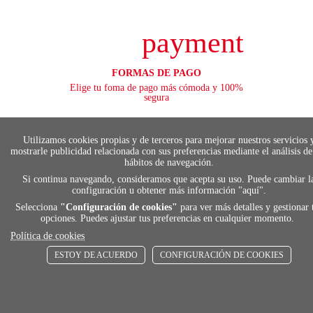
payment
FORMAS DE PAGO
Elige tu foma de pago más cómoda y 100%
segura
Utilizamos cookies propias y de terceros para mejorar nuestros servicios 
mostrarle publicidad relacionada con sus preferencias mediante el análisis de
local_shippin
hábitos de navegación.
Si continua navegando, consideramos que acepta su uso. Puede cambiar l
configuración u obtener más información "
aquí
".
ENVÍOS RÁPIDOS
Selecciona
"Configuración de cookies"
para ver más detalles y gestionar 
De 24 h a 72 h
opciones. Puedes ajustar tus preferencias en cualquier momento.
Política de cookies
ESTOY DE ACUERDO
CONFIGURACIÓN DE COOKIES
store
RECOGE GRATIS