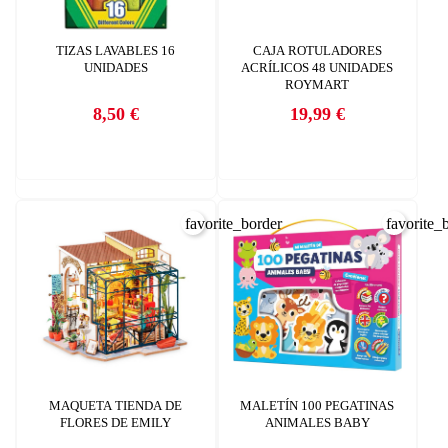
TIZAS LAVABLES 16
CAJA ROTULADORES
UNIDADES
ACRÍLICOS 48 UNIDADES
ROYMART
8,50 €
19,99 €
CREAR LISTA DE DESEOS
Precio
Precio
INICIAR SESIÓN
Nombre de la lista de deseos
Debe iniciar sesión para guardar productos en su lista de deseos.
AÑADIR A LA LISTA DE DESEOS
favorite_border
favorite_
CANCELAR
add_circle_outline
Crear nueva lista
CANCELAR
INICIAR SESIÓN
CREAR LISTA DE DESEOS
MAQUETA TIENDA DE
MALETÍN 100 PEGATINAS
FLORES DE EMILY
ANIMALES BABY