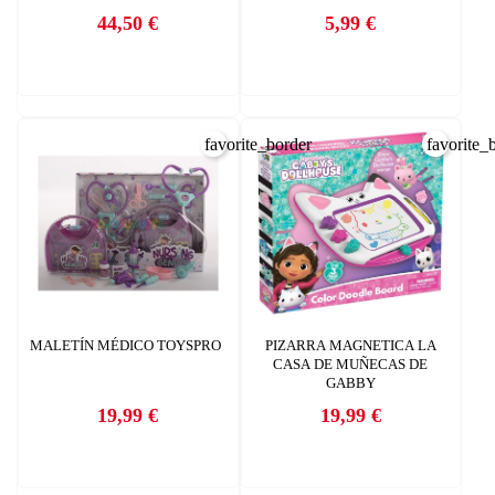
44,50 €
5,99 €
Precio
Precio
favorite_border
favorite_
MALETÍN MÉDICO TOYSPRO
PIZARRA MAGNETICA LA
CASA DE MUÑECAS DE
GABBY
19,99 €
19,99 €
Precio
Precio