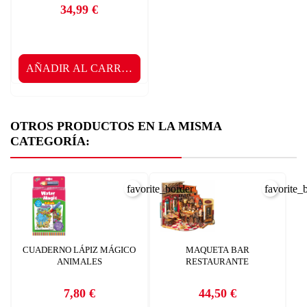
EL GRAN LABORATORIO DE
BELLEZA CIENCIA Y JUEGO
34,99 €
Precio
AÑADIR AL CARRITO
OTROS PRODUCTOS EN LA MISMA
CATEGORÍA:
favorite_border
favorite_