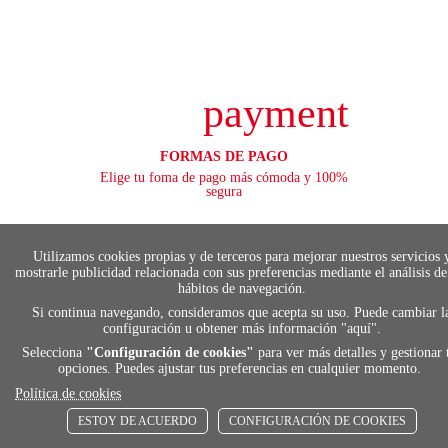
payment
FORMAS DE PAGO
Elige tu foma de pago más cómoda y 100%
segura
Utilizamos cookies propias y de terceros para mejorar nuestros servicios 
local_shippin
mostrarle publicidad relacionada con sus preferencias mediante el análisis de
hábitos de navegación.
Si continua navegando, consideramos que acepta su uso. Puede cambiar l
configuración u obtener más información "
aquí
".
ENVÍOS RÁPIDOS
De 24 h a 72 h
Selecciona
"Configuración de cookies"
para ver más detalles y gestionar 
opciones. Puedes ajustar tus preferencias en cualquier momento.
Política de cookies
store
ESTOY DE ACUERDO
CONFIGURACIÓN DE COOKIES