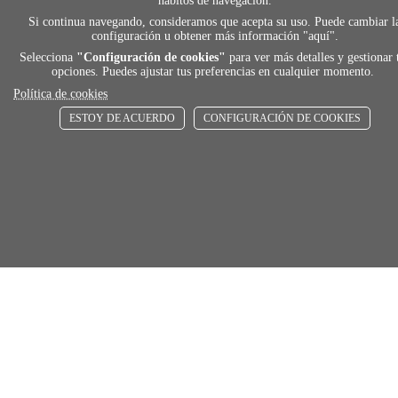
hábitos de navegación.
Si continua navegando, consideramos que acepta su uso. Puede cambiar l
local_shippin
configuración u obtener más información "
aquí
".
Selecciona
"Configuración de cookies"
para ver más detalles y gestionar 
opciones. Puedes ajustar tus preferencias en cualquier momento.
ENVÍOS RÁPIDOS
Política de cookies
De 24 h a 72 h
ESTOY DE ACUERDO
CONFIGURACIÓN DE COOKIES
store
RECOGE GRATIS
En nuestras tiendas
Añadir al carrito
Comprar
Únete a Familia Afede