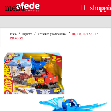
menu

shoppi
per
RECOGIDA EN TIENDA GRATUITA
Inicio
Juguetes
Vehículos y radiocontrol
HOT WHEELS CITY
DRAGON