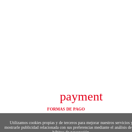
payment
FORMAS DE PAGO
Elige tu foma de pago más cómoda y 100%
segura
Utilizamos cookies propias y de terceros para mejorar nuestros servicios 
mostrarle publicidad relacionada con sus preferencias mediante el análisis de