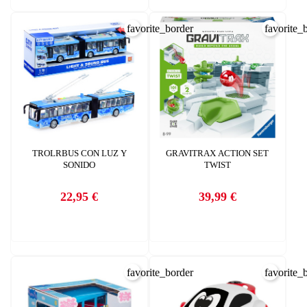
favorite_border
favorite_
CREAR LISTA DE DESEOS
TROLRBUS CON LUZ Y
GRAVITRAX ACTION SET
SONIDO
TWIST
INICIAR SESIÓN
22,95 €
39,99 €
Nombre de la lista de deseos
Precio
Precio
Debe iniciar sesión para guardar productos en su lista de deseos.
AÑADIR A LA LISTA DE DESEOS
CANCELAR
add_circle_outline
Crear nueva lista
CANCELAR
favorite_border
favorite_
INICIAR SESIÓN