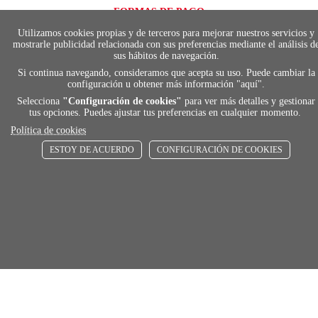
FORMAS DE PAGO
Elige tu foma de pago más cómoda y 100%
Utilizamos cookies propias y de terceros para mejorar nuestros servicios y
segura
mostrarle publicidad relacionada con sus preferencias mediante el análisis d
sus hábitos de navegación.
Si continua navegando, consideramos que acepta su uso. Puede cambiar la
configuración u obtener más información "
aquí
".
local_shippin
Selecciona
"Configuración de cookies"
para ver más detalles y gestionar
tus opciones. Puedes ajustar tus preferencias en cualquier momento.
Política de cookies
ENVÍOS RÁPIDOS
De 24 h a 72 h
ESTOY DE ACUERDO
CONFIGURACIÓN DE COOKIES
store
RECOGE GRATIS
En nuestras tiendas