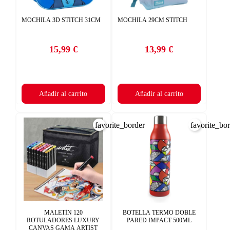
×
CREAR LISTA DE DESEOS
MOCHILA 3D STITCH 31CM
MOCHILA 29CM STITCH
×
×
((TITLE))
INICIAR SESIÓN
15,99 €
13,99 €
Nombre de la lista de deseos
Precio
Precio
((placeholder))
Debe iniciar sesión para guardar productos en su lista de deseos.
×
AÑADIR A LA LISTA DE DESEOS
((CANCELTEXT))
Añadir al carrito
Añadir al carrito
CANCELAR
add_circle_outline
Crear nueva lista
CANCELAR
favorite_border
favorite_bo
((DELETETEXT))
INICIAR SESIÓN
CREAR LISTA DE DESEOS
MALETÍN 120
BOTELLA TERMO DOBLE
ROTULADORES LUXURY
PARED IMPACT 500ML
CANVAS GAMA ARTIST