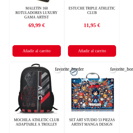
MALETÍN 160
ESTUCHE TRIPLE ATHLETIC
ROTULADORES LUXURY
CLUB
GAMA ARTIST
69,99 €
11,95 €
Precio
Precio
Añadir al carrito
Añadir al carrito
favorite_border
favorite_bo
MOCHILA ATHLETIC CLUB
SET ART STUDIO 53 PIEZAS
ADAPTABLE A TROLLEY
ARTIST MANGA DESIGN