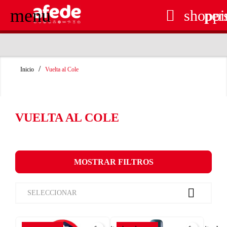
menu

shoppi
per
RECOGIDA EN TIENDA GRATUITA
Inicio
Vuelta al Cole
VUELTA AL COLE
MOSTRAR FILTROS

SELECCIONAR