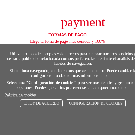
payment
FORMAS DE PAGO
Elige tu foma de pago más cómoda y 100%
segura
Utilizamos cookies propias y de terceros para mejorar nuestros servicios 
mostrarle publicidad relacionada con sus preferencias mediante el análisis de
hábitos de navegación.
local_shippin
Si continua navegando, consideramos que acepta su uso. Puede cambiar l
configuración u obtener más información "
aquí
".
Selecciona
"Configuración de cookies"
para ver más detalles y gestionar 
ENVÍOS RÁPIDOS
opciones. Puedes ajustar tus preferencias en cualquier momento.
De 24 h a 72 h
Política de cookies
ESTOY DE ACUERDO
CONFIGURACIÓN DE COOKIES
store
RECOGE GRATIS