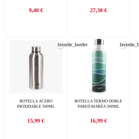
CANCELAR
9,40 €
27,30 €
add_circle_outline
Crear nueva lista
Precio
Precio
CANCELAR
INICIAR SESIÓN
CREAR LISTA DE DESEOS
favorite_border
favorite_
BOTELLA ACERO
BOTELLA TERMO DOBLE
INOXIDABLE 500ML
PARED MARÉA 500ML
15,99 €
16,99 €
Precio
Precio