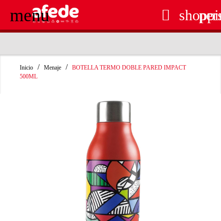
menu

shoppi
per
RECOGIDA EN TIENDA GRATUITA
Inicio
Menaje
BOTELLA TERMO DOBLE PARED IMPACT
500ML