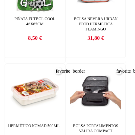
PIÑATA FUTBOL GOOL
BOLSA NEVERA URBAN
46X65CM
FOOD HERMÉTICA
FLAMINGO
8,50 €
31,80 €
Precio
Precio
favorite_border
favorite_
CREAR LISTA DE DESEOS
INICIAR SESIÓN
Nombre de la lista de deseos
Debe iniciar sesión para guardar productos en su lista de deseos.
HERMÉTICO NOMAD 500ML
BOLSA PORTALIMENTOS
AÑADIR A LA LISTA DE DESEOS
VALIRA COMPACT