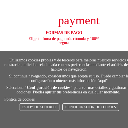
payment
FORMAS DE PAGO
Elige tu foma de pago más cómoda y 100%
segura
Utilizamos cookies propias y de terceros para mejorar nuestros servicios 
mostrarle publicidad relacionada con sus preferencias mediante el análisis de
local_shippin
hábitos de navegación.
Si continua navegando, consideramos que acepta su uso. Puede cambiar l
configuración u obtener más información "
aquí
".
ENVÍOS RÁPIDOS
Selecciona
"Configuración de cookies"
para ver más detalles y gestionar 
De 24 h a 72 h
opciones. Puedes ajustar tus preferencias en cualquier momento.
Política de cookies
ESTOY DE ACUERDO
CONFIGURACIÓN DE COOKIES
store
RECOGE GRATIS