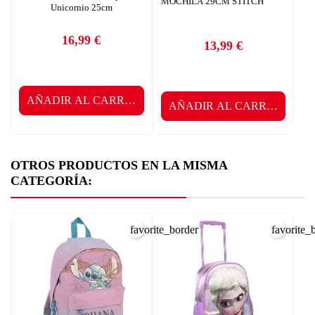
MOCHILA 29CM STITCH
Unicornio 25cm
16,99 €
13,99 €
Precio
Precio
AÑADIR AL CARRITO
AÑADIR AL CARRITO
OTROS PRODUCTOS EN LA MISMA
CATEGORÍA:
favorite_border
favorite_