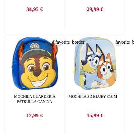
34,95 €
29,99 €
Precio
Precio
favorite_border
favorite_
MOCHILA GUARDERIA
MOCHILA 3D BLUEY 31CM
PATRULLA CANINA
12,99 €
15,99 €
Precio
Precio