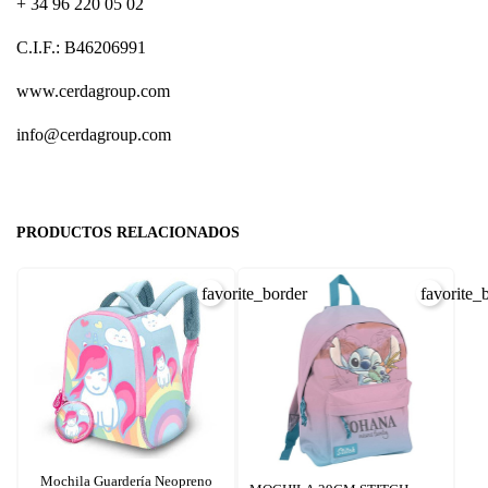
+ 34 96 220 05 02
C.I.F.: B46206991
www.cerdagroup.com
info@cerdagroup.com
PRODUCTOS RELACIONADOS
favorite_border
favorite_
Mochila Guardería Neopreno