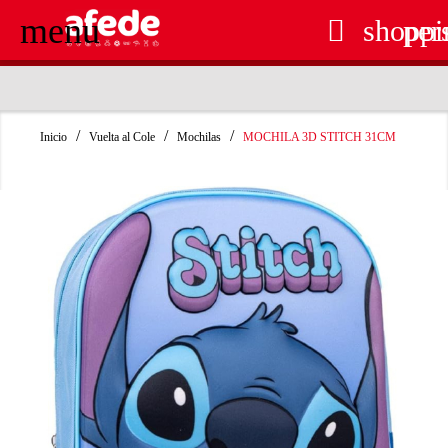
menu

shoppi
per
RECOGIDA EN TIENDA GRATUITA
Inicio
Vuelta al Cole
Mochilas
MOCHILA 3D STITCH 31CM