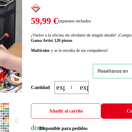
59,99 €
Impuestos incluidos
¡Vuelve a la oficina sin olvidarte de ningún detalle! ¡Compr
Gama Artist 120 piezas
Multicolor
y se la envidia de tus compañeros!
expand_more
expand_less
Cantidad
Añadir al carrito
Co
NEXT
done
Disponible para pedidos