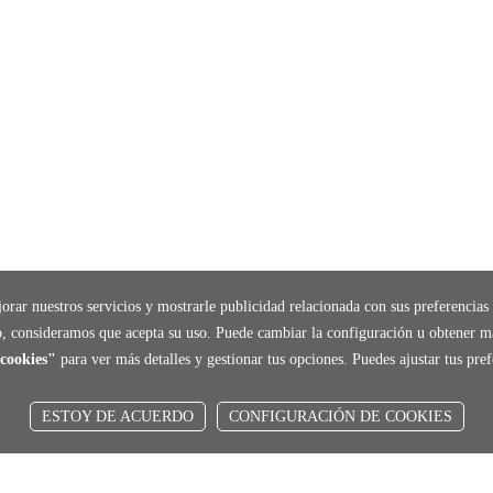
orar nuestros servicios y mostrarle publicidad relacionada con sus preferencias 
, consideramos que acepta su uso. Puede cambiar la configuración u obtener m
cookies"
para ver más detalles y gestionar tus opciones. Puedes ajustar tus pr
ESTOY DE ACUERDO
CONFIGURACIÓN DE COOKIES