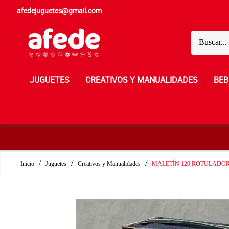
afedejuguetes@gmail.com
JUGUETES
CREATIVOS Y MANUALIDADES
BEB
Inicio
Juguetes
Creativos y Manualidades
MALETÍN 120 ROTULADO