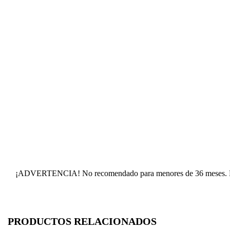
C
I
¡ADVERTENCIA! No recomendado para menores de 36 meses. Piez
Nom
Deb
A
PRODUCTOS RELACIONADOS
add