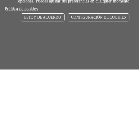
opciones. Puedes ajustar tus preferencias en cualquier momento.
De 24 h a 72 h
Política de cookies
ESTOY DE ACUERDO
CONFIGURACIÓN DE COOKIES
store
RECOGE GRATIS
En nuestras tiendas
Añadir al carrito
Comprar
Únete a Familia Afede
Entiendo y acepto la
política de privacidad