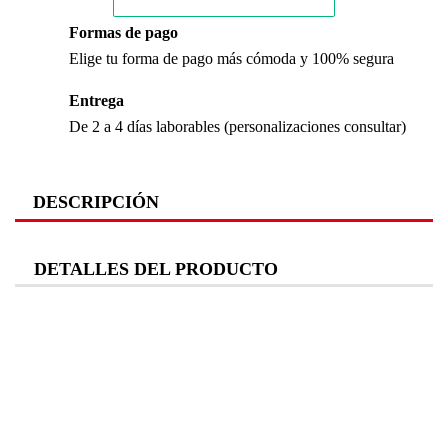
Formas de pago
Elige tu forma de pago más cómoda y 100% segura
Entrega
De 2 a 4 días laborables (personalizaciones consultar)
DESCRIPCIÓN
N
de
DETALLES DEL PRODUCTO
pi
4
Pi
Ca
D
pu
Ti
a