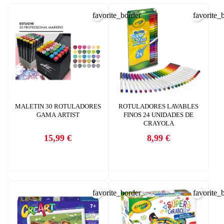
favorite_border
favorite_
MALETIN 30 ROTULADORES
ROTULADORES LAVABLES
GAMA ARTIST
FINOS 24 UNIDADES DE
CRAYOLA
15,99 €
8,99 €
Precio
Precio
favorite_border
favorite_
CREAR LISTA DE DESEOS
INICIAR SESIÓN