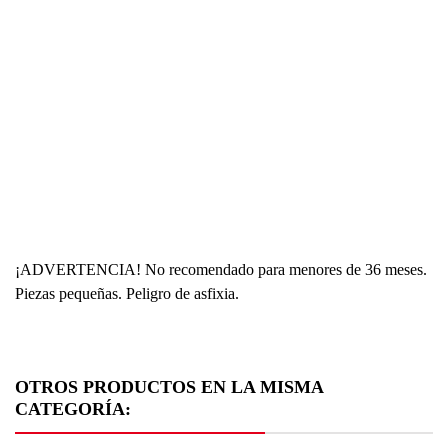
ba
de
al
Ti
de
pu
Fi
Bi
Co
Mu
¡ADVERTENCIA! No recomendado para menores de 36 meses.
Piezas pequeñas. Peligro de asfixia.
OTROS PRODUCTOS EN LA MISMA
CATEGORÍA: