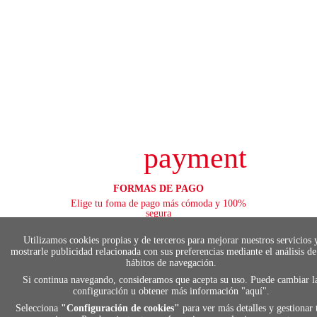
payment
FORMAS DE PAGO
Elige tu foma de pago más cómoda y 100%
segura
Utilizamos cookies propias y de terceros para mejorar nuestros servicios 
mostrarle publicidad relacionada con sus preferencias mediante el análisis de
hábitos de navegación.
local_shippin
Si continua navegando, consideramos que acepta su uso. Puede cambiar l
configuración u obtener más información "
aquí
".
Selecciona
"Configuración de cookies"
para ver más detalles y gestionar 
ENVÍOS RÁPIDOS