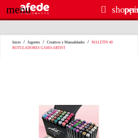
menu

shoppi
per
RECOGIDA EN TIENDA GRATUITA
Inicio
Juguetes
Creativos y Manualidades
MALETIN 40
ROTULADORES GAMA ARTIST