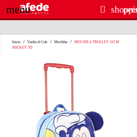
menu

shoppi
per
RECOGIDA EN TIENDA GRATUITA
Inicio
Vuelta al Cole
Mochilas
MOCHILA TROLLEY 31CM
MICKEY 3D