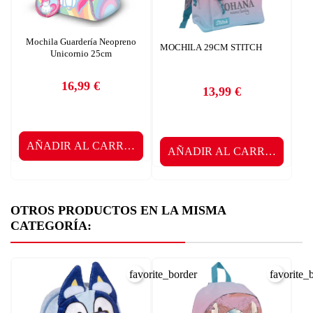
Mochila Guardería Neopreno
MOCHILA 29CM STITCH
Unicornio 25cm
16,99 €
13,99 €
Precio
Precio
AÑADIR AL CARRITO
AÑADIR AL CARRITO
OTROS PRODUCTOS EN LA MISMA
CATEGORÍA:
favorite_border
favorite_