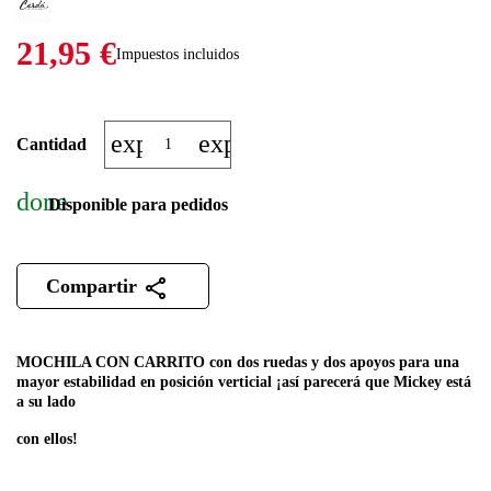
21,95 €
Impuestos incluidos
expand_more
expand_less
Cantidad
done
Disponible para pedidos
Compartir
MOCHILA CON CARRITO con dos ruedas y dos apoyos para una
mayor estabilidad en posición verticial ¡así parecerá que Mickey está
a su lado
con ellos!