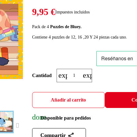
9,95 €
Impuestos incluidos
Pack de 4
Puzzles de Bluey.
Contiene 4 puzzles de 12, 16 ,20 Y 24 piezas cada uno.
expand_more
expand_less
Cantidad
Añadir al carrito
Co
done
Disponible para pedidos
NEXT
Compartir