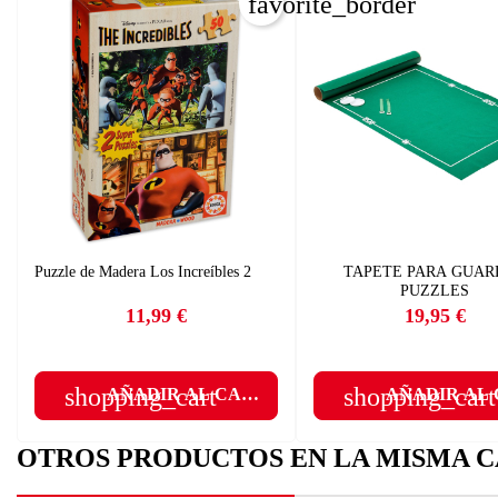
favorite_border
C
I
Nom
Deb
A
add
Puzzle de Madera Los Increíbles 2
TAPETE PARA GUAR
PUZZLES
11,99 €
19,95 €
Precio
Precio
shopping_cart
shopping_cart
AÑADIR AL CARRITO
AÑADIR AL
OTROS PRODUCTOS EN LA MISMA C