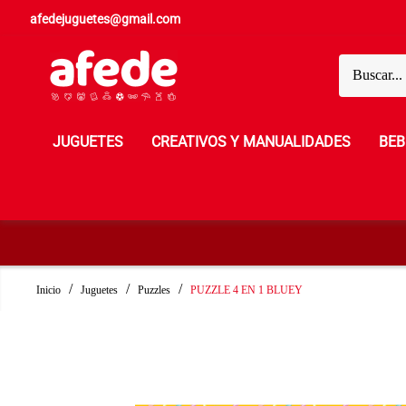
afedejuguetes@gmail.com
JUGUETES
CREATIVOS Y MANUALIDADES
BEB
Inicio
Juguetes
Puzzles
PUZZLE 4 EN 1 BLUEY