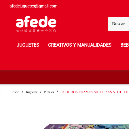
afedejuguetes@gmail.com
JUGUETES
CREATIVOS Y MANUALIDADES
BEB
Inicio
Juguetes
Puzzles
PACK DOS PUZZLES 500 PIEZAS STITCH 