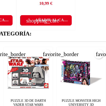
ÑADIR A LA LISTA DE DESEOS
10,99 €
Precio
CANCELAR
_circle_outline
Crear nueva lista
CANCELAR
shopping_cart
 CARRITO
AÑADIR AL CARRITO
INICIAR SESIÓN
ATEGORÍA:
CREAR LISTA DE DESEOS
rite_border
favorite_border
favo
PUZZLE 3D DE DARTH
PUZZLE MONSTER HIGH
VADER STAR WARS
UNIVERSITY 3D