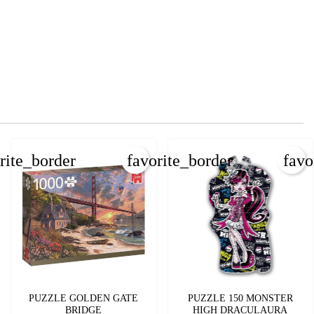
×
rite_border
favorite_border
favo
PUZZLE GOLDEN GATE
PUZZLE 150 MONSTER
BRIDGE
HIGH DRACULAURA