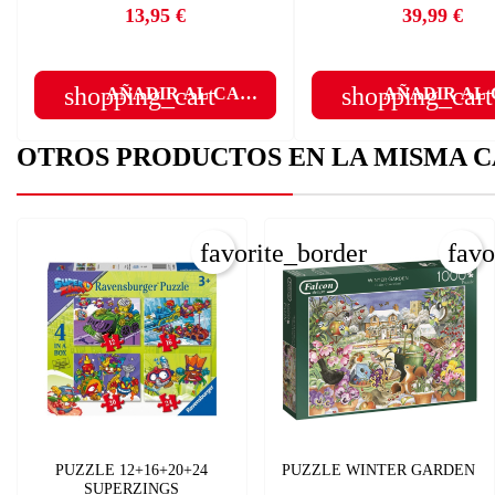
A
13,95 €
39,99 €
Precio
Precio
add
shopping_cart
shopping_cart
AÑADIR AL CARRITO
AÑADIR AL
OTROS PRODUCTOS EN LA MISMA C
favorite_border
favo
PUZZLE 12+16+20+24
PUZZLE WINTER GARDEN
SUPERZINGS