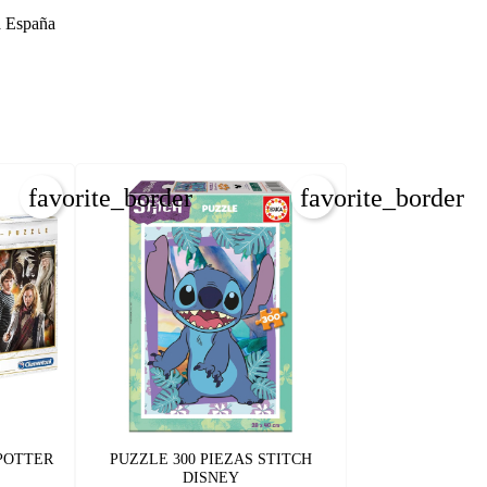
 España
favorite_border
favorite_border
REAR LISTA DE DESEOS
NICIAR SESIÓN
bre de la lista de deseos
 POTTER
PUZZLE 300 PIEZAS STITCH
e iniciar sesión para guardar productos en su lista de deseos.
DISNEY